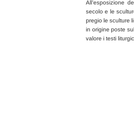
All’esposizione d
secolo e le scultu
pregio le sculture l
in origine poste sul
valore i testi liturg