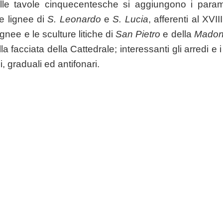
elle tavole cinquecentesche si aggiungono i param
re lignee di
S. Leonardo
e
S. Lucia
, afferenti al XVI
ignee e le sculture litiche di
San Pietro
e della
Madon
la facciata della Cattedrale; interessanti gli arredi e 
ici, graduali ed antifonari.