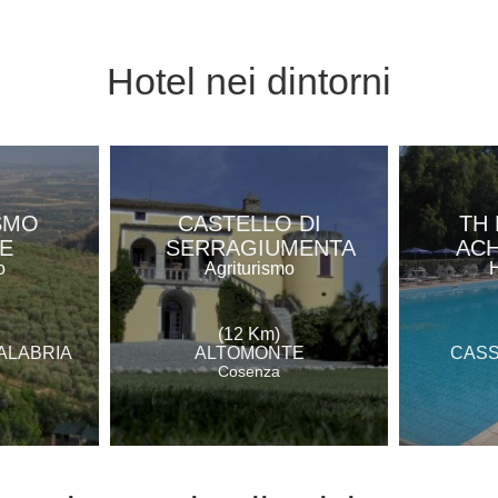
Hotel
nei dintorni
SMO
CASTELLO DI
TH 
E
SERRAGIUMENTA
ACH
o
Agriturismo
H
(12 Km)
ALABRIA
ALTOMONTE
CASS
Cosenza