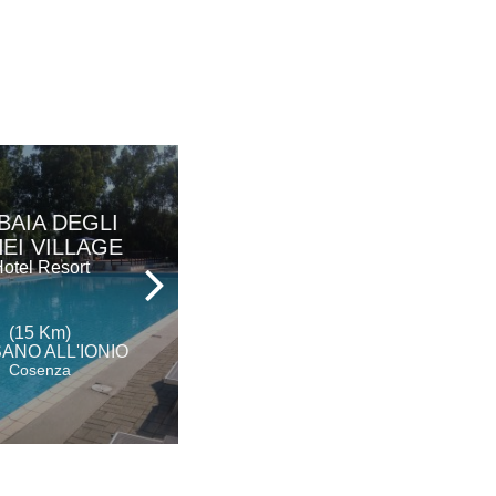
BAIA DEGLI
VILLA SAN
EI VILLAGE
DOMENICO
otel Resort
Hotel - Ristorante
(15 Km)
(17 Km)
ANO ALL'IONIO
MORANO CALABRO
Cosenza
Cosenza