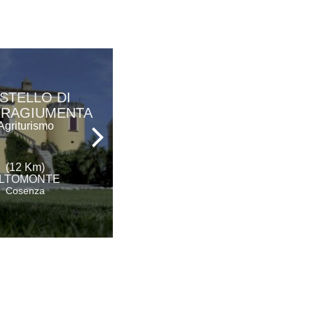
STELLO DI
TERRE DI
RRAGIUMENTA
LEVIDONIA
Agriturismo
Ristorante
(12 Km)
(21 Km)
LTOMONTE
TREBISACCE
Cosenza
Cosenza