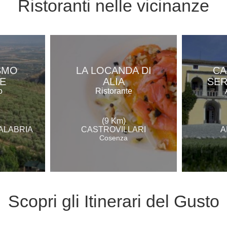
Ristoranti
nelle vicinanze
SMO
LA LOCANDA DI
CA
E
ALIA
SE
o
Ristorante
(9 Km)
ALABRIA
CASTROVILLARI
A
Cosenza
Scopri gli
Itinerari del Gusto