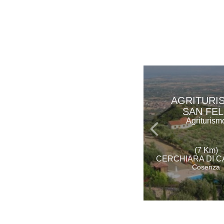
AGRITURI
SAN FEL
Agriturism
(7 Km)
CERCHIARA DI C
Cosenza