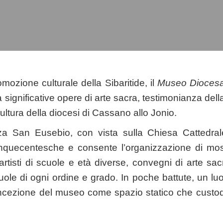
omozione culturale della Sibaritide, il
Museo Dioces
significative opere di arte sacra, testimonianza della
 cultura della diocesi di Cassano allo Jonio.
zza San Eusebio, con vista sulla Chiesa Cattedral
inquecentesche e consente l’organizzazione di most
 artisti di scuole e età diverse, convegni di arte sa
cuole di ogni ordine e grado. In poche battute, un lu
ncezione del museo come spazio statico che custodis