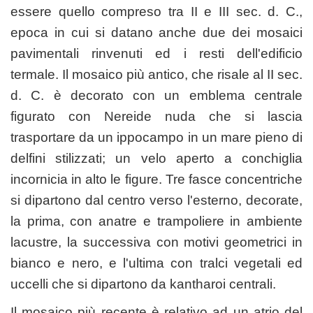
essere quello compreso tra II e III sec. d. C.,
epoca in cui si datano anche due dei mosaici
pavimentali rinvenuti ed i resti dell'edificio
termale. Il mosaico più antico, che risale al II sec.
d. C. è decorato con un emblema centrale
figurato con Nereide nuda che si lascia
trasportare da un ippocampo in un mare pieno di
delfini stilizzati; un velo aperto a conchiglia
incornicia in alto le figure. Tre fasce concentriche
si dipartono dal centro verso l'esterno, decorate,
la prima, con anatre e trampoliere in ambiente
lacustre, la successiva con motivi geometrici in
bianco e nero, e l'ultima con tralci vegetali ed
uccelli che si dipartono da kantharoi centrali.
Il mosaico più recente è relativo ad un atrio del