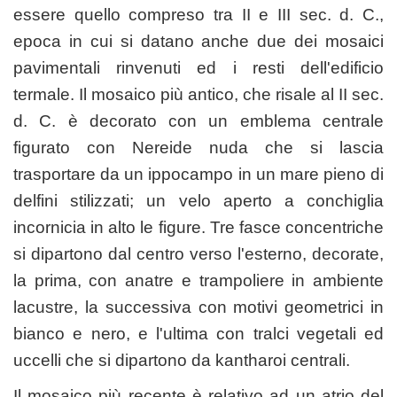
essere quello compreso tra II e III sec. d. C.,
epoca in cui si datano anche due dei mosaici
pavimentali rinvenuti ed i resti dell'edificio
termale. Il mosaico più antico, che risale al II sec.
d. C. è decorato con un emblema centrale
figurato con Nereide nuda che si lascia
trasportare da un ippocampo in un mare pieno di
delfini stilizzati; un velo aperto a conchiglia
incornicia in alto le figure. Tre fasce concentriche
si dipartono dal centro verso l'esterno, decorate,
la prima, con anatre e trampoliere in ambiente
lacustre, la successiva con motivi geometrici in
bianco e nero, e l'ultima con tralci vegetali ed
uccelli che si dipartono da kantharoi centrali.
Il mosaico più recente è relativo ad un atrio del