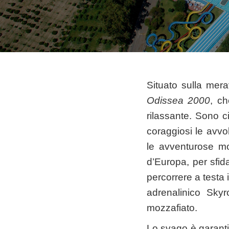
Situato sulla mera
Odissea 2000
, ch
rilassante. Sono ci
coraggiosi le avvol
le avventurose mo
d’Europa, per sfid
percorrere a testa 
adrenalinico Skyr
mozzafiato.
Lo svago è garantit