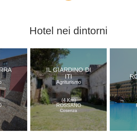
Hotel
nei dintorni
ERRA
IL GIARDINO DI
ITI
R
o
Agriturismo
(4 Km)
O
ROSSANO
Cosenza