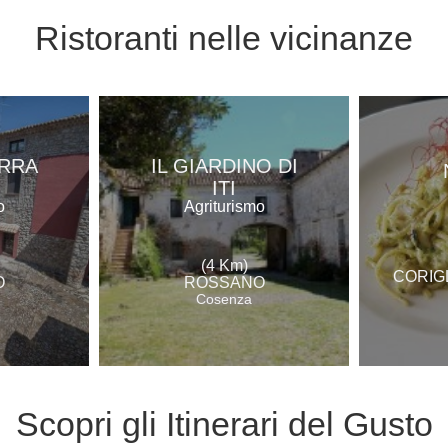
Ristoranti
nelle vicinanze
ERRA
IL GIARDINO DI
ITI
o
Agriturismo
(4 Km)
CORIG
O
ROSSANO
Cosenza
Scopri gli
Itinerari del Gusto