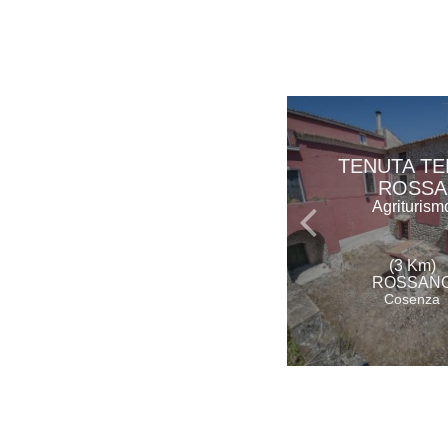
TENUTA T
ROSSA
Agriturism
(3 Km)
ROSSAN
Cosenza