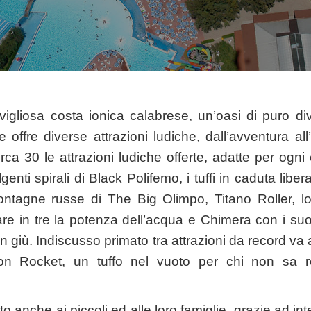
vigliosa costa ionica calabrese, un’oasi di puro div
e offre diverse attrazioni ludiche, dall’avventura all
rca 30 le attrazioni ludiche offerte, adatte per ogni
genti spirali di Black Polifemo, i tuffi in caduta lib
ntagne russe di The Big Olimpo, Titano Roller, lo
are in tre la potenza dell’acqua e Chimera con i s
in giù. Indiscusso primato tra attrazioni da record va
on Rocket, un tuffo nel vuoto per chi non sa re
o anche ai piccoli ed alle loro famiglie, grazie ad in