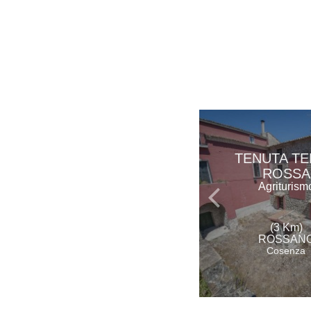
TENUTA T
ROSSA
Agriturism
(3 Km)
ROSSAN
Cosenza