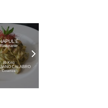
NAPUL'É
IL GRATICCIO
Ristorante
Ristorante
(6 Km)
(6 Km)
LIANO CALABRO
ROSSANO
Cosenza
Cosenza