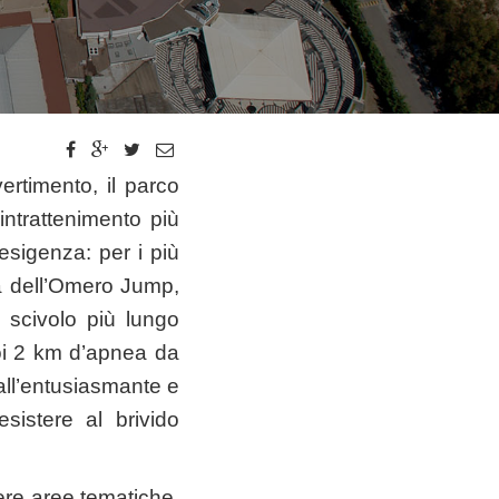
ertimento, il parco
’intrattenimento più
 esigenza: per i più
era dell’Omero Jump,
 scivolo più lungo
uoi 2 km d’apnea da
 all’entusiasmante e
sistere al brivido
tere aree tematiche,