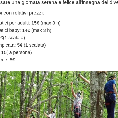
ssare una giornata serena e felice all'insegna del div
i con relativi prezzi:
tici per adulti: 15€ (max 3 h)
atici baby: 14€ (max 3 h)
3€(1 scalata)
picata: 5€ (1 scalata)
: 1€( a persona)
cue: 5€.