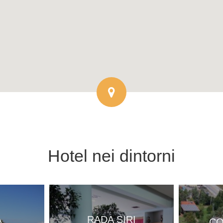
Hotel
nei dintorni
A
RADA SIRI
CO