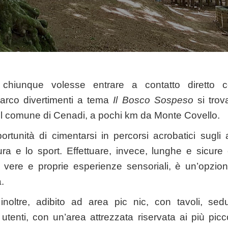
chiunque volesse entrare a contatto diretto 
parco divertimenti a tema
Il
Bosco Sospeso
si trova
el comune di Cenadi, a pochi km da Monte Covello.
portunità di cimentarsi in percorsi acrobatici sugli
ra e lo sport. Effettuare, invece, lunghe e sicure 
ere e proprie esperienze sensoriali, è un’opzione o
a.
 inoltre, adibito ad area pic nic, con tavoli, s
 utenti, con un’area attrezzata riservata ai più pi