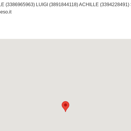
LE (3386965963) LUIGI (3891844118) ACHILLE (3394228491) 
eso.it