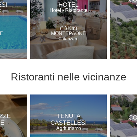
SI
HOTEL
o
Hotel - Ristorante
(13 Km)
E
MONTEPAONE
Catanzaro
Ristoranti
nelle vicinanze
ZZE
TENUTA
CO
RE
CASTELLESI
e
Agriturismo