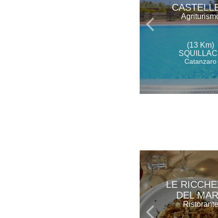
CASTELLE
Agriturism
(13 Km)
SQUILLAC
Catanzaro
LE RICCHE
DEL MA
Ristorant