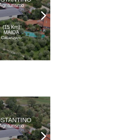
COUNTRY
Agriturismo
RESORT
Hotel Ristorante &
Spa
(15 Km)
(16 Km)
MAIDA
MAIERATO
Catanzaro
Vibo Valentia
STANTINO
L'ANGOLO BAR
Agriturismo
Bar