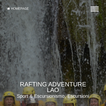
HOMEPAGE
RAFTING ADVENTURE
LAO
Sport & Escursionismo, Escursioni