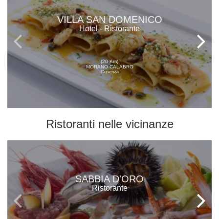
VILLA SAN DOMENICO
Hotel - Ristorante
(20 Km)
MORANO CALABRO
Cosenza
Ristoranti
nelle vicinanze
SABBIA D'ORO
Ristorante