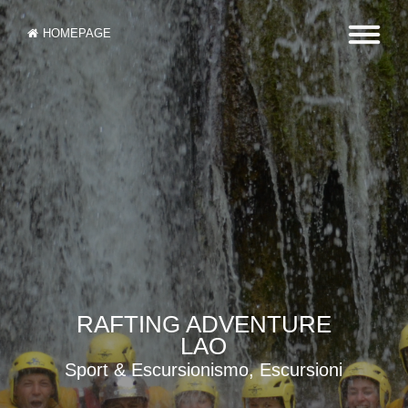
HOMEPAGE
RAFTING ADVENTURE
LAO
Sport & Escursionismo, Escursioni