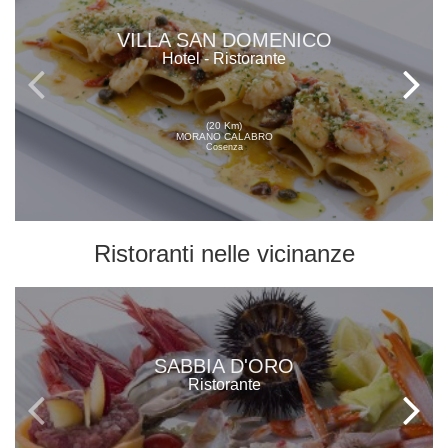
VILLA SAN DOMENICO
Hotel - Ristorante
(20 Km)
MORANO CALABRO
Cosenza
Ristoranti
nelle vicinanze
SABBIA D'ORO
Ristorante