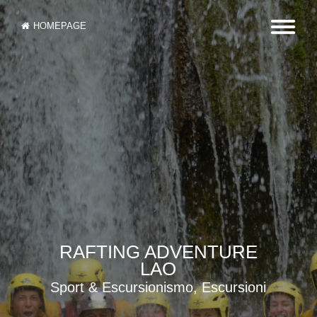
HOMEPAGE
RAFTING ADVENTURE
LAO
Sport & Escursionismo, Escursioni