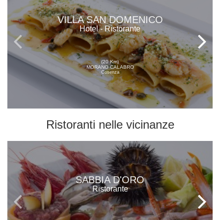
VILLA SAN DOMENICO
Hotel - Ristorante
(20 Km)
MORANO CALABRO
Cosenza
Ristoranti
nelle vicinanze
SABBIA D'ORO
Ristorante