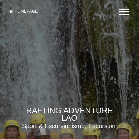
HOMEPAGE
RAFTING ADVENTURE
LAO
Sport & Escursionismo, Escursioni