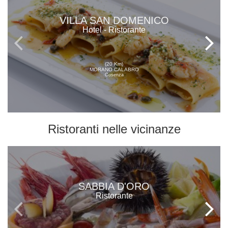
VILLA SAN DOMENICO
Hotel - Ristorante
(20 Km)
MORANO CALABRO
Cosenza
Ristoranti
nelle vicinanze
SABBIA D'ORO
Ristorante