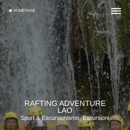
HOMEPAGE
RAFTING ADVENTURE
LAO
Sport & Escursionismo, Escursioni