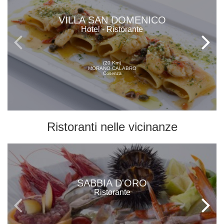
VILLA SAN DOMENICO
Hotel - Ristorante
(20 Km)
MORANO CALABRO
Cosenza
Ristoranti
nelle vicinanze
SABBIA D'ORO
Ristorante