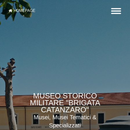
HOMEPAGE
MUSEO STORICO
MILITARE "BRIGATA
CATANZARO"
Musei, Musei Tematici &
Specializzati