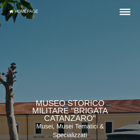
HOMEPAGE
MUSEO STORICO
MILITARE "BRIGATA
CATANZARO"
Musei, Musei Tematici &
Specializzati