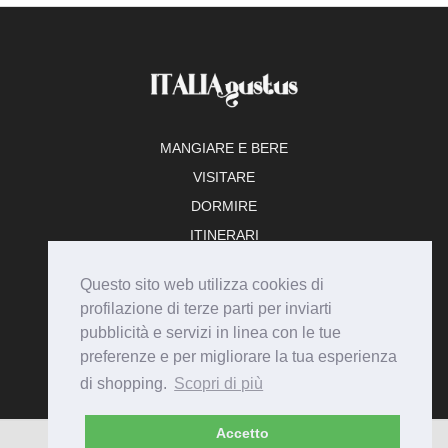
MANGIARE E BERE
VISITARE
DORMIRE
ITINERARI
TEMPO LIBERO
Questo sito web utilizza cookies di
ADERISCI
profilazione di terze parti per inviarti
pubblicità e servizi in linea con le tue
preferenze e per migliorare la tua esperienza
di shopping.
Scopri di più
Accetto