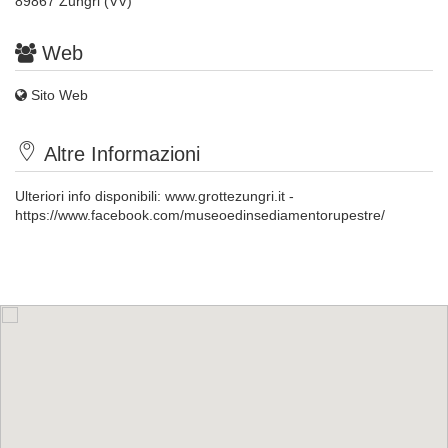
89867 Zungri (VV)
Web
Sito Web
Altre Informazioni
Ulteriori info disponibili:
www.grottezungri.it
-
https://www.facebook.com/museoedinsediamentorupestre/