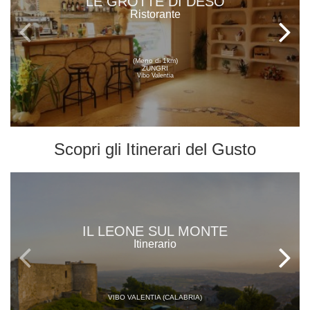
LE GROTTE DI DESO
Ristorante
(Meno di 1km)
ZUNGRI
Vibo Valentia
Scopri gli
Itinerari del Gusto
IL LEONE SUL MONTE
Itinerario
VIBO VALENTIA (CALABRIA)