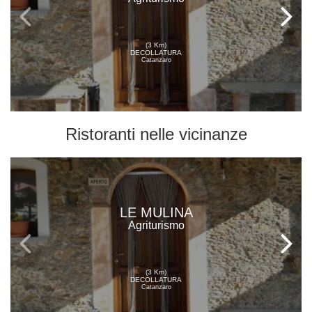
(3 Km)
DECOLLATURA
Catanzaro
Ristoranti
nelle vicinanze
LE MULINA
Agriturismo
(3 Km)
DECOLLATURA
Catanzaro