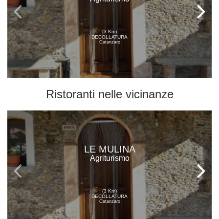
(3 Km)
DECOLLATURA
Catanzaro
Ristoranti
nelle vicinanze
LE MULINA
Agriturismo
(3 Km)
DECOLLATURA
Catanzaro