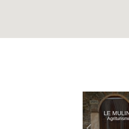
LE MULI
Agriturism