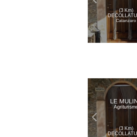
(3 Km)
DECOLLAT
Catanzaro
LE MULI
Agriturism
(3 Km)
DECOLLAT