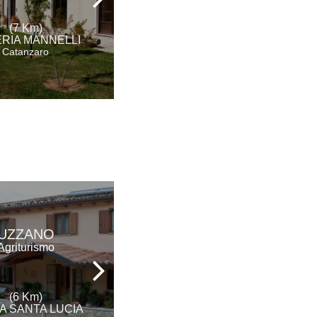
(7 Km)
(7 Km)
SERRASTRETTA
RIA MANNELLI
Catanzaro
Catanzaro
LA ROSA NEL
UZZANO
BICCHIERE
Agriturismo
Agriturismo
(6 Km)
(7 Km)
A SANTA LUCIA
SOVERIA MANNELLI