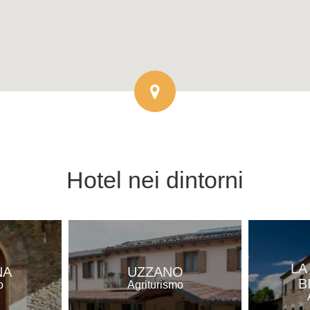
Hotel
nei dintorni
LA
NA
UZZANO
B
o
Agriturismo