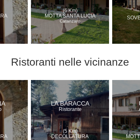
(6 Km)
URA
MOTTA SANTA LUCIA
SOVE
Catanzaro
Ristoranti
nelle vicinanze
NA
LA BARACCA
o
Ristorante
(5 Km)
URA
DECOLLATURA
MOTT