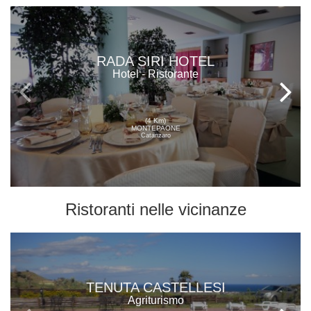
RADA SIRI HOTEL
Hotel - Ristorante
(4 Km)
MONTEPAONE
Catanzaro
Ristoranti
nelle vicinanze
TENUTA CASTELLESI
Agriturismo