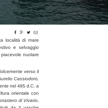
a località di mare
gestivo e selvaggio
 piacevole nuotare
dolcemente verso il
urelio Cassiodoro
,
mente nel 485 d.C. a
tura orientale con
nastero di Vivario
,
ituiti da 3 vasche