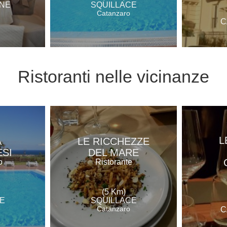
NE
SQUILLACE
Catanzaro
C
Ristoranti
nelle vicinanze
L
A
LE RICCHEZZE
SI
DEL MARE
o
Ristorante
(5 Km)
E
SQUILLACE
Catanzaro
C