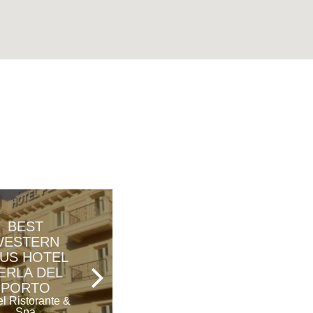
BEST
TENUTA
WESTERN
CALIVELLO
US HOTEL
Tenuta
ERLA DEL
PORTO
l Ristorante &
Spa