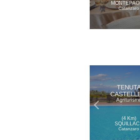
MONTEPAO
Catanzaro
TENUT
CASTELLE
Agriturism
(4 Km)
SQUILLAC
Catanzaro