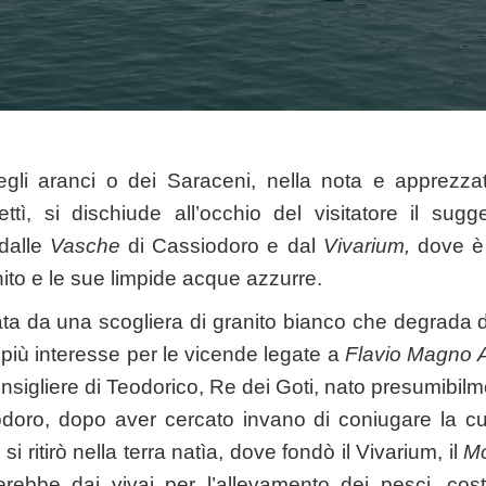
gli aranci o dei Saraceni, nella nota e apprezzat
ttì, si dischiude all’occhio del visitatore il sug
 dalle
Vasche
di Cassiodoro e dal
Vivarium,
dove è
anito e le sue limpide acque azzurre.
zata da una scogliera di granito bianco che degrada 
più interesse per le vicende legate a
Flavio Magno A
nsigliere di Teodorico, Re dei Goti, nato presumibil
doro, dopo aver cercato invano di coniugare la cul
si ritirò nella terra natìa, dove fondò il Vivarium, il
Mo
erebbe dai vivai per l’allevamento dei pesci, cost