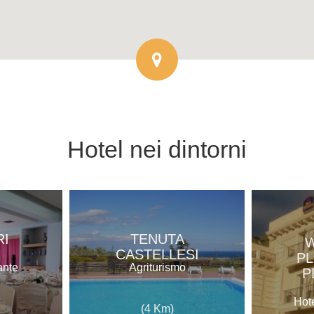
Hotel
nei dintorni
RI
TENUTA
CASTELLESI
PL
ante
Agriturismo
P
Hote
(4 Km)