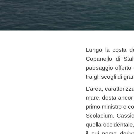
Lungo la costa de
Copanello di Stale
paesaggio offerto
tra gli scogli di gr
L’area, caratteriz
mare, desta ancor 
primo ministro e co
Scolacium. Cassio
quella occidentale, 
il cui nome deriv