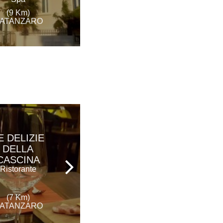
(14 Km)
CATANZARO
(9 Km)
ATANZARO
E DELIZIE
L'OLIMPO
DELLA
Ristorante
CASCINA
Ristorante
(9 Km)
(7 Km)
CATANZARO
ATANZARO