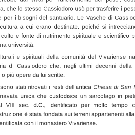
a, che lo stesso Cassiodoro usò per trasferire i pes
ne per i bisogni del santuario. Le Vasche di Cassio
ultura a cui erano destinate, poiché si intrecciano
culto e fonte di nutrimento spirituale e scientifico p
na università.
turali e spirituali della comunità del Vivariense n
aria di Cassiodoro che, negli ultimi decenni della 
o più opere da lui scritte.
ono stati ritrovati i resti dell’antica
Chiesa di San 
a navata unica che custodisce un sarcofago in pietr
 al VIII sec. d.C., identificato per molto tempo
ruzione è stata fondata sui terreni appartenenti alla
entificata con il monastero Vivariense.