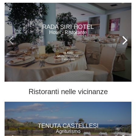
RADA SIRI HOTEL
Hotel - Ristorante
(4 Km)
MONTEPAONE
Catanzaro
Ristoranti
nelle vicinanze
TENUTA CASTELLESI
Agriturismo