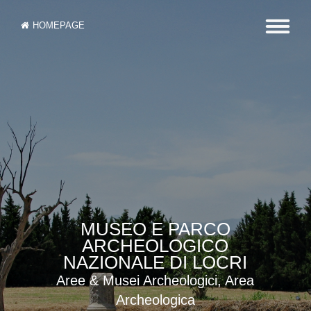
HOMEPAGE
MUSEO E PARCO
ARCHEOLOGICO
NAZIONALE DI LOCRI
Aree & Musei Archeologici, Area
Archeologica