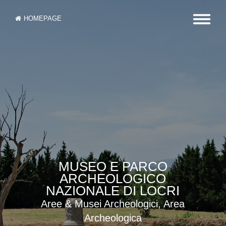
HOMEPAGE
MUSEO E PARCO
ARCHEOLOGICO
NAZIONALE DI LOCRI
Aree & Musei Archeologici, Area
Archeologica