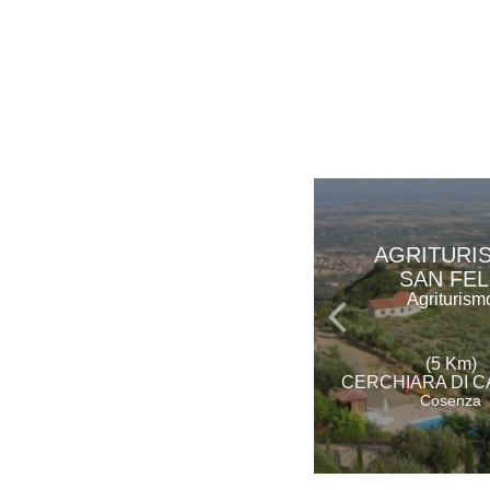
AGRITURI
SAN FEL
Agriturism
(5 Km)
CERCHIARA DI C
Cosenza