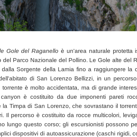
le Gole del Raganello
è un'area naturale protetta is
no del Parco Nazionale del Pollino. Le Gole alte del
o dalla Sorgente della Lamia fino a raggiungere la 
 dell'abitato di San Lorenzo Bellizzi, in un percors
torrente è molto accidentata, ma di grande interes
Il canyon è costituito da due imponenti pareti roc
la Timpa di San Lorenzo, che sovrastano il torrente
. Il percorso è costituito da rocce multicolori, levig
o lungo questo corso; gli escursionisti possono per
mplici dispositivi di autoassicurazione (caschi rigidi, 