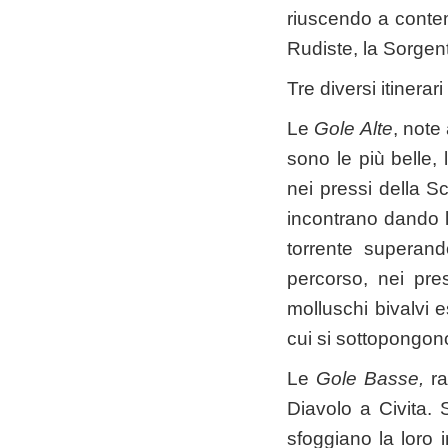
riuscendo a contem
Rudiste, la Sorgent
Tre diversi itinera
Le
Gole Alte
, note
sono le più belle,
nei pressi della S
incontrano dando l
torrente superand
percorso, nei pres
molluschi bivalvi e
cui si sottopongono
Le
Gole Basse,
r
Diavolo a Civita. 
sfoggiano la loro 