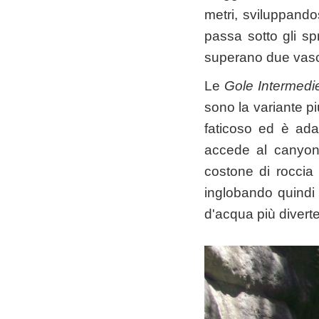
metri, sviluppandos
passa sotto gli sp
superano due vasc
Le
Gole Intermedi
sono la variante più
faticoso ed è ada
accede al canyon 
costone di roccia 
inglobando quindi 
d'acqua più diverte