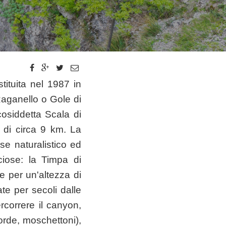
tituita nel 1987 in
 Raganello o Gole di
cosiddetta Scala di
o di circa 9 km. La
se naturalistico ed
ciose: la Timpa di
 per un'altezza di
ate per secoli dalle
correre il canyon,
corde, moschettoni),