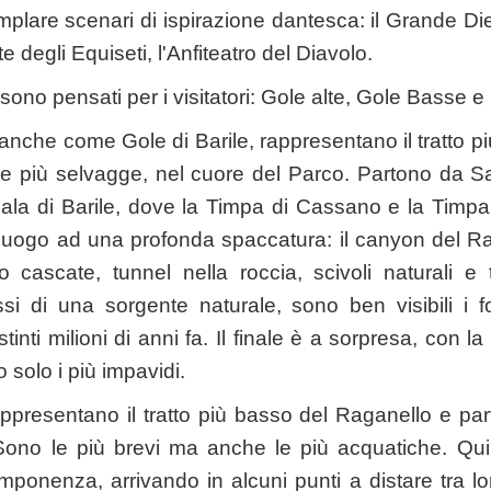
plare scenari di ispirazione dantesca: il Grande Die
e degli Equiseti, l'Anfiteatro del Diavolo.
ri sono pensati per i visitatori: Gole alte, Gole Basse 
 anche come Gole di Barile, rappresentano il tratto p
 le più selvagge, nel cuore del Parco. Partono da S
cala di Barile, dove la Timpa di Cassano e la Timp
uogo ad una profonda spaccatura: il canyon del Raga
o cascate, tunnel nella roccia, scivoli naturali e 
si di una sorgente naturale, sono ben visibili i fos
stinti milioni di anni fa. Il finale è a sorpresa, con l
 solo i più impavidi.
appresentano il tratto più basso del Raganello e pa
Sono le più brevi ma anche le più acquatiche. Qui 
imponenza, arrivando in alcuni punti a distare tra l