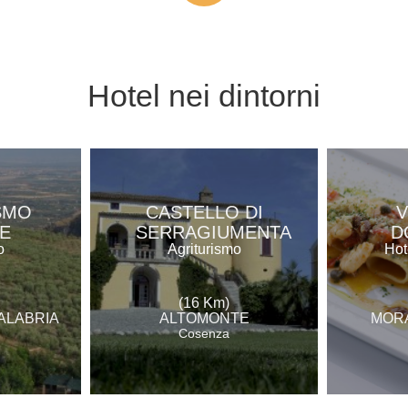
Hotel
nei dintorni
SMO
CASTELLO DI
V
E
SERRAGIUMENTA
D
o
Agriturismo
Hot
(16 Km)
ALABRIA
ALTOMONTE
MOR
Cosenza