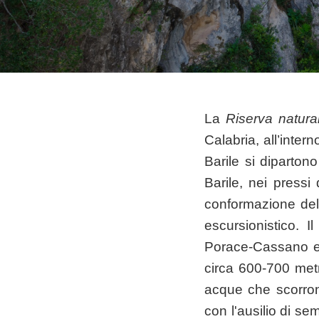
La
Riserva natura
Calabria, all’inter
Barile si diparton
Barile, nei pressi
conformazione del 
escursionistico. 
Porace-Cassano e 
circa 600-700 metri
acque che scorron
con l'ausilio di se