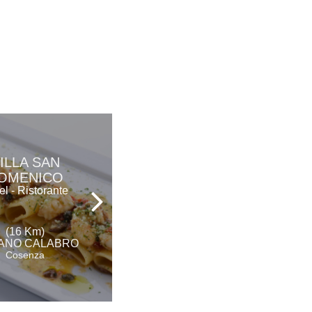
ILLA SAN
TH BAIA DEGLI
OMENICO
ACHEI VILLAGE
el - Ristorante
Hotel Resort
(16 Km)
(17 Km)
ANO CALABRO
CASSANO ALL'IONIO
Cosenza
Cosenza