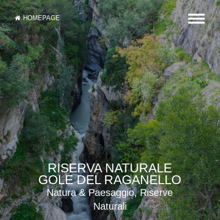
HOMEPAGE
RISERVA NATURALE
GOLE DEL RAGANELLO
Natura & Paesaggio, Riserve
Naturali