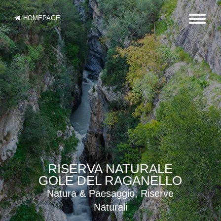
HOMEPAGE
RISERVA NATURALE
GOLE DEL RAGANELLO
Natura & Paesaggio, Riserve
Naturali