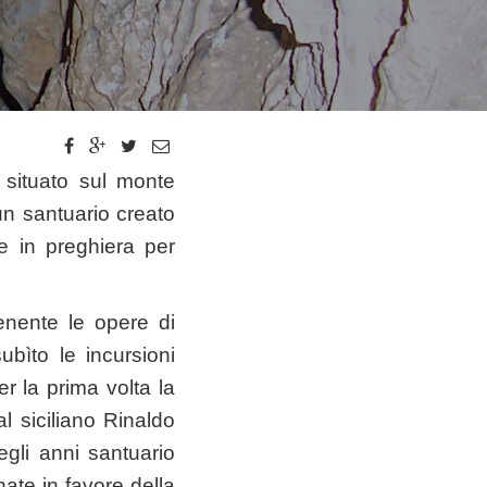
 situato sul monte
un santuario creato
 e in preghiera per
enente le opere di
ìto le incursioni
r la prima volta la
l siciliano Rinaldo
gli anni santuario
ate in favore della