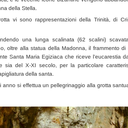
na della Stella.
grotta vi sono rappresentazioni della Trinità, di Cri
ndendo una lunga scalinata (62 scalini) scavata 
no, oltre alla statua della Madonna, il frammento di 
rante Santa Maria Egiziaca che riceve l’eucarestia
ene sia del X-XI secolo, per la particolare caratteri
apigliatura della santa.
i anno si effettua un pellegrinaggio alla grotta san