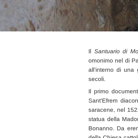
Il
Santuario di Mo
omonimo nel di Paz
all’interno di una
secoli.
Il primo document
Sant'Efrem diaco
saracene, nel 1522
statua della Madon
Bonanno. Da eremo
della Chiesa catto