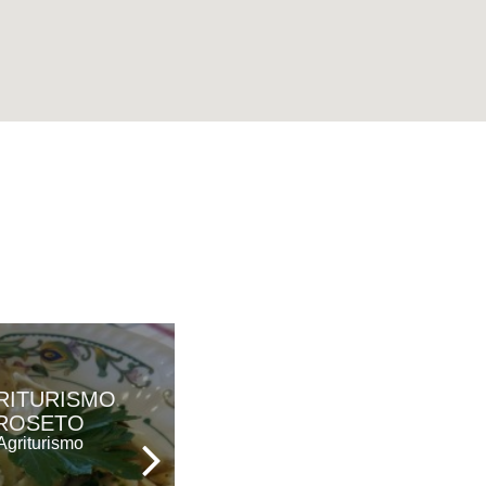
PARCO DEI
RITURISMO
PRINCIPI
ROSETO
Hotel Ristorante &
Agriturismo
Spa