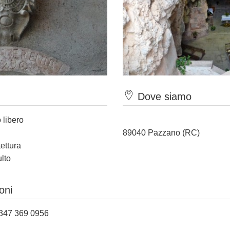
Dove siamo
 libero
89040 Pazzano (RC)
tettura
ulto
oni
39 347 369 0956