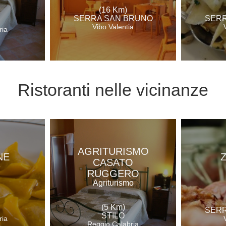
(16 Km)
SERRA SAN BRUNO
SERR
Vibo Valentia
ria
Ristoranti
nelle vicinanze
AGRITURISMO
NE
CASATO
e
RUGGERO
Agriturismo
(5 Km)
SERR
STILO
ria
Reggio Calabria