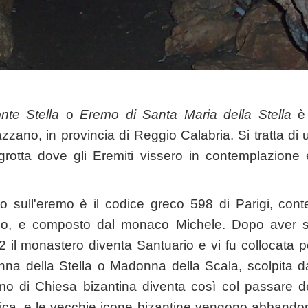
nte Stella
o
Eremo di Santa Maria della Stella
è
zano, in provincia di Reggio Calabria. Si tratta di 
 grotta dove gli Eremiti vissero in contemplazione
o sull'eremo è il codice greco 598 di Parigi, cont
no, e composto dal monaco Michele. Dopo aver sub
 il monastero diventa Santuario e vi fu collocata pe
na della Stella o Madonna della Scala, scolpita da
 di Chiesa bizantina diventa così col passare de
lica, e le vecchie icone bizantine vengono abbandon