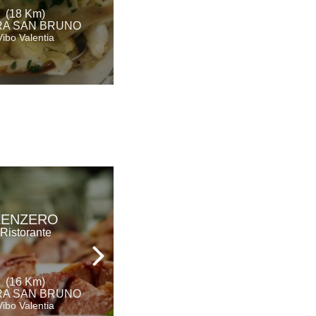
(18 Km)
(19 Km)
A SAN BRUNO
ROCCELLA IONICA
Vibo Valentia
Reggio Calabria
AGRITURISMO
ZENZERO
ROSETO
Ristorante
Agriturismo
(16 Km)
(18 Km)
A SAN BRUNO
SERRA SAN BRUNO
Vibo Valentia
Vibo Valentia