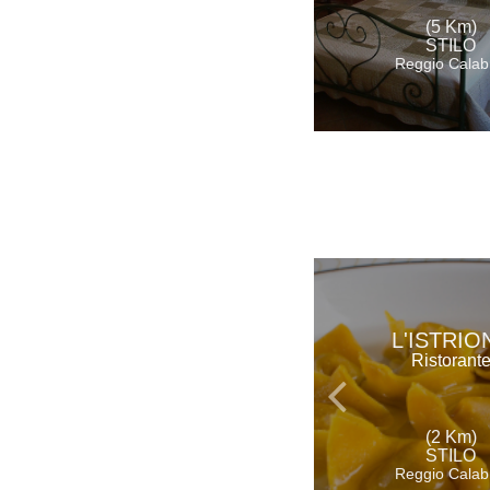
(5 Km)
STILO
Reggio Calab
L'ISTRIO
Ristorant
(2 Km)
STILO
Reggio Calab