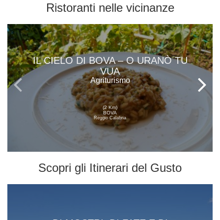
Ristoranti
nelle vicinanze
IL CIELO DI BOVA – O URANÒ TU
VUA
Agriturismo
(2 Km)
BOVA
Reggio Calabria
Scopri gli
Itinerari del Gusto