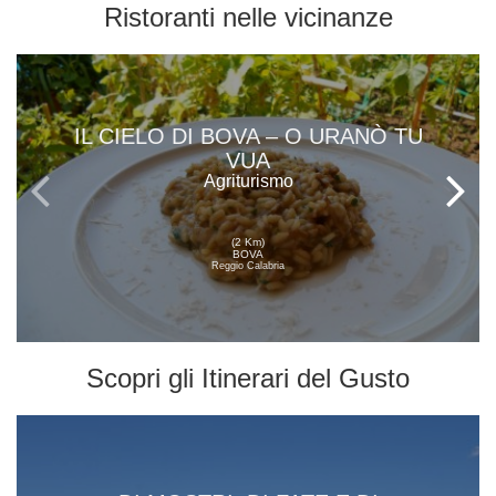
Ristoranti
nelle vicinanze
IL CIELO DI BOVA – O URANÒ TU
VUA
Agriturismo
(2 Km)
BOVA
Reggio Calabria
Scopri gli
Itinerari del Gusto