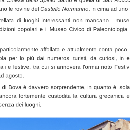
 la
Chiesa dello Spirito Santo
e quella di
San Rocc
no le rovine del
Castello Normanno
, in cima ad uno
rellata di luoghi interessanti non mancano i muse
radizioni popolari e il Museo Civico di Paleontologia
rticolarmente affollata e attualmente conta poco p
a per lo più dai numerosi turisti, da curiosi, in 
ali e festive, tra cui si annovera l’ormai noto Festi
ad agosto.
rgo di Bova è davvero sorprendente, in quanto è isola
ncora fortemente custodita la cultura grecanica 
ssenza dei luoghi.