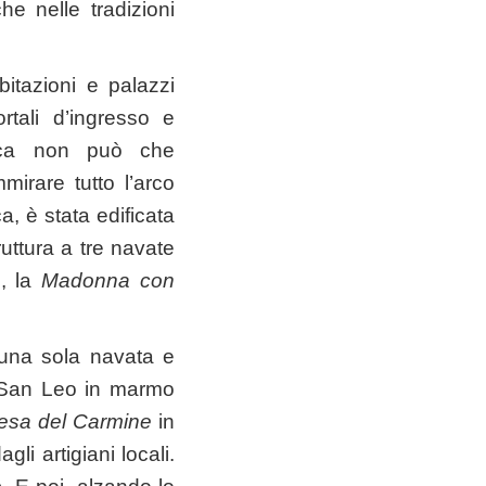
e nelle tradizioni
bitazioni e palazzi
ortali d’ingresso e
tica non può che
irare tutto l’arco
a, è stata edificata
ruttura a tre navate
e, la
Madonna con
una sola navata e
i San Leo in marmo
esa del Carmine
in
gli artigiani locali.