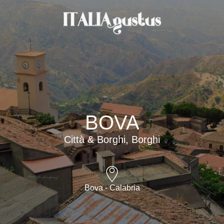
BOVA
Città & Borghi, Borghi
Bova - Calabria