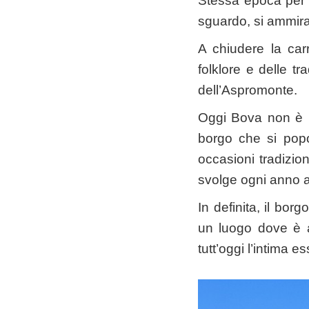
Stessa epoca per
sguardo, si ammira
A chiudere la car
folklore e delle t
dell’Aspromonte.
Oggi Bova non è pa
borgo che si popol
occasioni tradizion
svolge ogni anno 
In definita, il bo
un luogo dove è a
tutt’oggi l’intima e