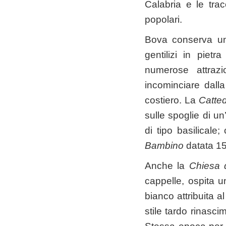
Calabria e le tra
popolari.
Bova conserva un c
gentilizi in pietr
numerose attraz
incominciare dall
costiero. La
Catted
sulle spoglie di un
di tipo basilicale
Bambino
datata 15
Anche la
Chiesa
cappelle, ospita 
bianco attribuita 
stile tardo rinascim