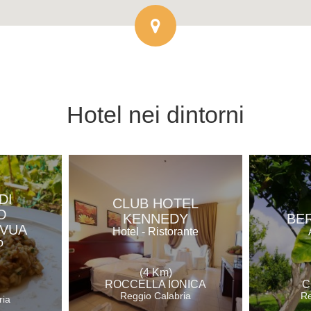
Hotel
nei dintorni
DI
CLUB HOTEL
O
KENNEDY
BE
 VUA
Hotel - Ristorante
o
(4 Km)
ROCCELLA IONICA
C
Reggio Calabria
Re
ria