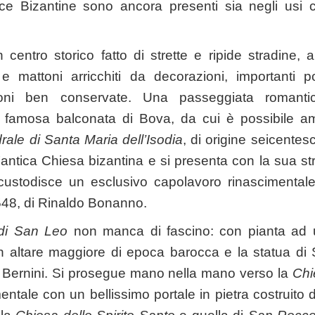
cce Bizantine sono ancora presenti sia negli usi ch
entro storico fatto di strette e ripide stradine, a
a e mattoni arricchiti da decorazioni, importanti p
ioni ben conservate. Una passeggiata roman
a famosa balconata di Bova, da cui è possibile amm
rale di Santa Maria dell’Isodia
, di origine seicentesc
’antica Chiesa bizantina e si presenta con la sua st
; custodisce un esclusivo capolavoro rinascimental
48, di Rinaldo Bonanno.
 di San Leo
non manca di fascino: con pianta ad 
un altare maggiore di epoca barocca e la statua d
al Bernini. Si prosegue mano nella mano verso la
Chi
entale con un bellissimo portale in pietra costruito da