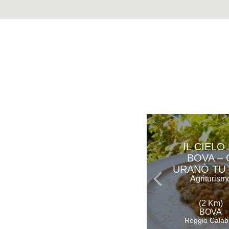
IL CIELO 
BOVA – 
URANÒ TU
Agriturism
(2 Km)
BOVA
Reggio Calab