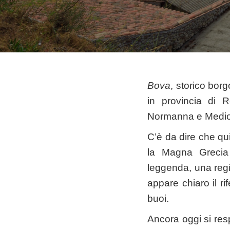
Bova
, storico bor
in provincia di R
Normanna e Medio
C’è da dire che qui 
la Magna Grecia 
leggenda, una reg
appare chiaro il ri
buoi.
Ancora oggi si resp