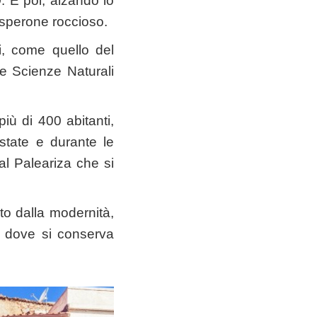
o
. E poi, alzando lo
 sperone roccioso.
i, come quello del
 e Scienze Naturali
iù di 400 abitanti,
estate e durante le
val Paleariza che si
to dalla modernità,
e dove si conserva