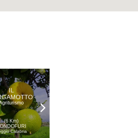
IL
AGUNÌ
RGAMOTTO
Agriturismo
Agriturismo
(8 Km)
(6 Km)
PALIZZI
ONDOFURI
Reggio Calabria
ggio Calabria