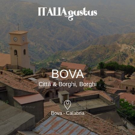
BOVA
Città & Borghi, Borghi
Bova - Calabria