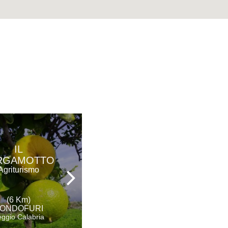
IL
AGUNÌ
RGAMOTTO
Agriturismo
Agriturismo
(8 Km)
(6 Km)
PALIZZI
ONDOFURI
Reggio Calabria
ggio Calabria