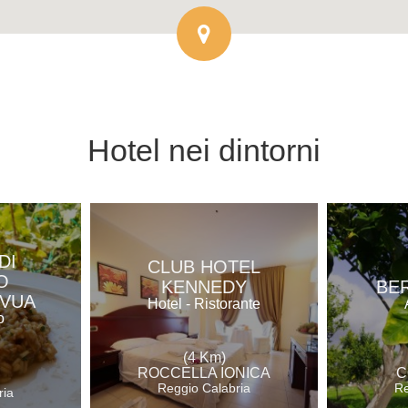
Hotel
nei dintorni
DI
CLUB HOTEL
O
KENNEDY
BE
 VUA
Hotel - Ristorante
o
(4 Km)
ROCCELLA IONICA
C
Reggio Calabria
Re
ria