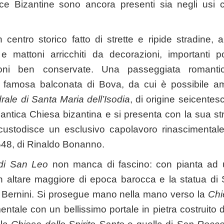
cce Bizantine sono ancora presenti sia negli usi ch
entro storico fatto di strette e ripide stradine, a
a e mattoni arricchiti da decorazioni, importanti p
ioni ben conservate. Una passeggiata roman
a famosa balconata di Bova, da cui è possibile amm
rale di Santa Maria dell’Isodia
, di origine seicentesc
’antica Chiesa bizantina e si presenta con la sua st
; custodisce un esclusivo capolavoro rinascimental
48, di Rinaldo Bonanno.
 di San Leo
non manca di fascino: con pianta ad 
un altare maggiore di epoca barocca e la statua d
al Bernini. Si prosegue mano nella mano verso la
Chi
entale con un bellissimo portale in pietra costruito da