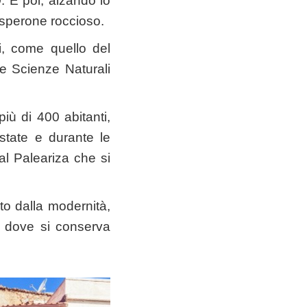
o
. E poi, alzando lo
 sperone roccioso.
i, come quello del
 e Scienze Naturali
iù di 400 abitanti,
estate e durante le
val Paleariza che si
to dalla modernità,
e dove si conserva