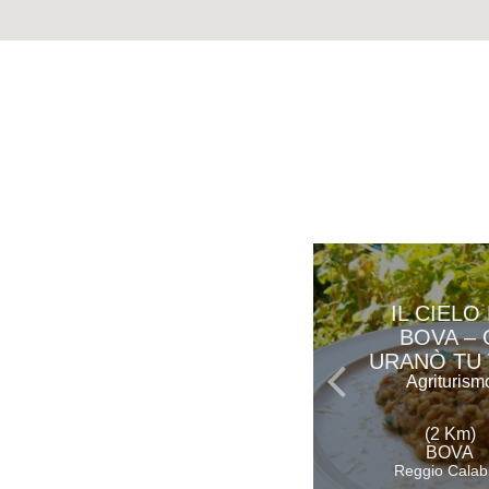
IL CIELO 
BOVA – 
URANÒ TU
Agriturism
(2 Km)
BOVA
Reggio Calab