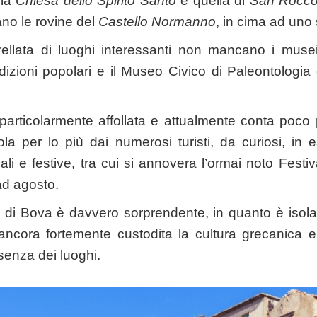
 la
Chiesa dello Spirito Santo
e quella di
San Rocc
no le rovine del
Castello Normanno
, in cima ad uno
rellata di luoghi interessanti non mancano i muse
radizioni popolari e il Museo Civico di Paleontologia
rticolarmente affollata e attualmente conta poco p
a per lo più dai numerosi turisti, da curiosi, in 
ali e festive, tra cui si annovera l’ormai noto Festi
ad agosto.
rgo di Bova è davvero sorprendente, in quanto è isola
ncora fortemente custodita la cultura grecanica 
ssenza dei luoghi.