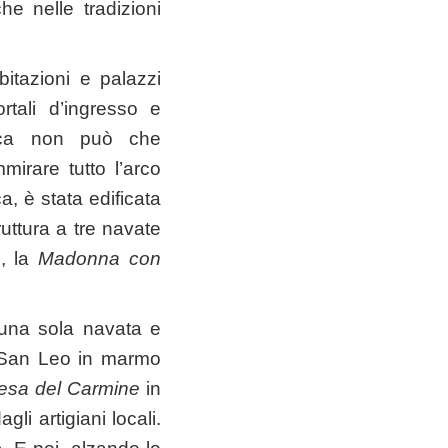
e nelle tradizioni
bitazioni e palazzi
ortali d’ingresso e
tica non può che
irare tutto l’arco
a, è stata edificata
ruttura a tre navate
e, la
Madonna con
una sola navata e
i San Leo in marmo
esa del Carmine
in
gli artigiani locali.