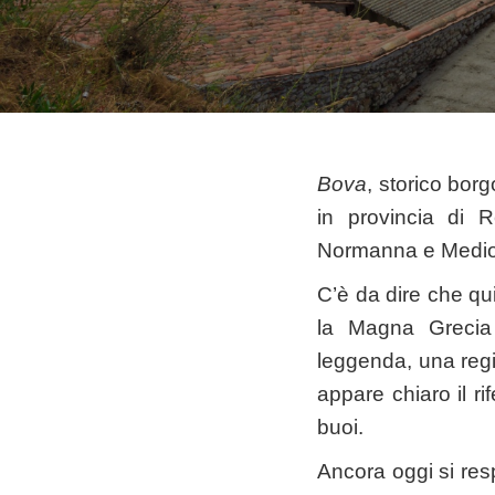
Bova
, storico bor
in provincia di R
Normanna e Medio
C’è da dire che qui 
la Magna Grecia 
leggenda, una reg
appare chiaro il ri
buoi.
Ancora oggi si resp