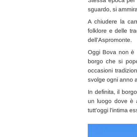
Stessa epoca per
sguardo, si ammira
A chiudere la car
folklore e delle t
dell’Aspromonte.
Oggi Bova non è pa
borgo che si popol
occasioni tradizion
svolge ogni anno 
In definita, il bo
un luogo dove è a
tutt’oggi l’intima e