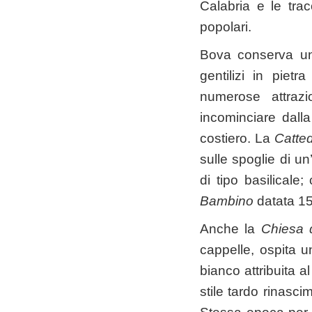
Calabria e le tra
popolari.
Bova conserva un c
gentilizi in pietr
numerose attraz
incominciare dall
costiero. La
Catted
sulle spoglie di un
di tipo basilicale
Bambino
datata 15
Anche la
Chiesa
cappelle, ospita 
bianco attribuita 
stile tardo rinascim