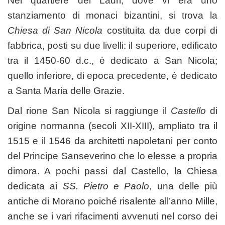
Nel quartiere dei Lauri, dove vi era uno
stanziamento di monaci bizantini, si trova la
Chiesa di San Nicola
costituita da due corpi di
fabbrica, posti su due livelli: il superiore, edificato
tra il 1450-60 d.c., è dedicato a San Nicola;
quello inferiore, di epoca precedente, è dedicato
a Santa Maria delle Grazie.
Dal rione San Nicola si raggiunge il
Castello
di
origine normanna (secoli XII-XIII), ampliato tra il
1515 e il 1546 da architetti napoletani per conto
del Principe Sanseverino che lo elesse a propria
dimora. A pochi passi dal Castello, la Chiesa
dedicata ai
SS. Pietro e Paolo
, una delle più
antiche di Morano poiché risalente all’anno Mille,
anche se i vari rifacimenti avvenuti nel corso dei