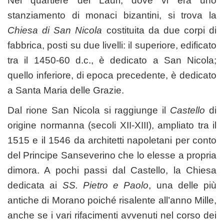
Nel quartiere dei Lauri, dove vi era uno
stanziamento di monaci bizantini, si trova la
Chiesa di San Nicola
costituita da due corpi di
fabbrica, posti su due livelli: il superiore, edificato
tra il 1450-60 d.c., è dedicato a San Nicola;
quello inferiore, di epoca precedente, è dedicato
a Santa Maria delle Grazie.
Dal rione San Nicola si raggiunge il
Castello
di
origine normanna (secoli XII-XIII), ampliato tra il
1515 e il 1546 da architetti napoletani per conto
del Principe Sanseverino che lo elesse a propria
dimora. A pochi passi dal Castello, la Chiesa
dedicata ai
SS. Pietro e Paolo
, una delle più
antiche di Morano poiché risalente all’anno Mille,
anche se i vari rifacimenti avvenuti nel corso dei