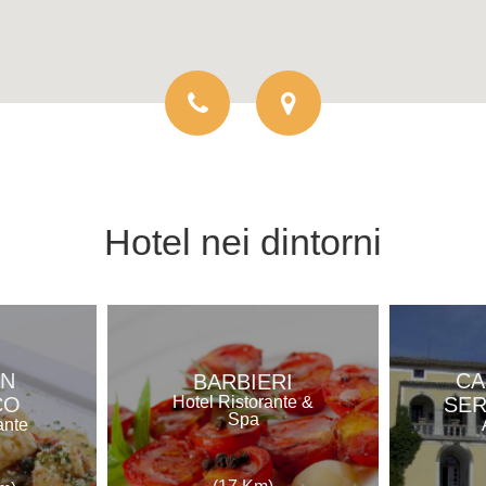
Hotel
nei dintorni
AN
CA
BARBIERI
CO
SE
Hotel Ristorante &
Spa
ante