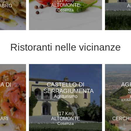
(17 Km)
m)
ALTOMONTE
ABRO
A
Cosenza
Ristoranti
nelle vicinanze
A DI
CASTELLO DI
AG
SERRAGIUMENTA
e
Agriturismo
(17 Km)
ARI
ALTOMONTE
CERCHI
Cosenza