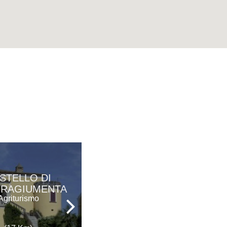
STELLO DI
AGRITURISMO
RRAGIUMENTA
SAN FELE
Agriturismo
Agriturismo