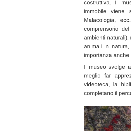
costruttiva. Il m
immobile viene s
Malacologia, ecc
comprensorio del 
ambienti naturali)
animali in natura,
importanza anche c
Il museo svolge at
meglio far apprez
videoteca, la bibl
completano il per