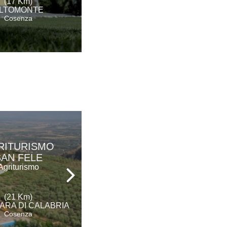
(17 Km)
(21 Km)
LTOMONTE
CERCHIARA DI CALABRIA
Cosenza
Cosenza
RITURISMO
TERRE DI
SAN FELE
LEVIDONIA
Agriturismo
Ristorante
(21 Km)
(32 Km)
ARA DI CALABRIA
TREBISACCE
Cosenza
Cosenza