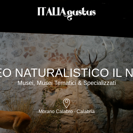
O NATURALISTICO IL N
Musei, Musei Tematici & Specializzati
Morano Calabro - Calabria