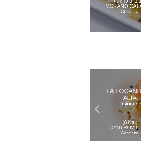
(Meno di 1k
MORANO CAL
Cosenza
LA LOCAND
ALIA
Ristorant
(8 Km)
CASTROVILL
Cosenza