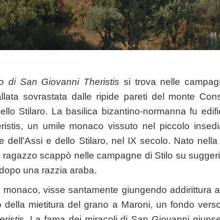
 di San Giovanni Theristis
si trova nelle campa
allata sovrastata dalle ripide pareti del monte Con
dello Stilaro. La basilica bizantino-normanna fu edif
istis, un umile monaco vissuto nel piccolo inse
re dell’Assi e dello Stilaro, nel IX secolo. Nato nel
ra ragazzo scappò nelle campagne di Stilo su sugger
ù dopo una razzia araba.
o monaco, visse santamente giungendo addirittura ad
lo della mietitura del grano a Maroni, un fondo verso
eristis
. La fama dei miracoli di San Giovanni giunse 