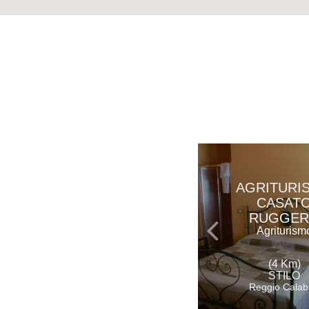
AGRITURI
CASAT
RUGGE
Agriturism
(4 Km)
STILO
Reggio Calab