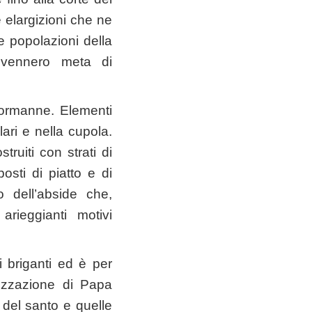
elargizioni che ne
 popolazioni della
ivennero meta di
normanne. Elementi
lari e nella cupola.
truiti con strati di
osti di piatto e di
o dell’abside che,
rieggianti motivi
i briganti ed è per
izzazione di Papa
 del santo e quelle