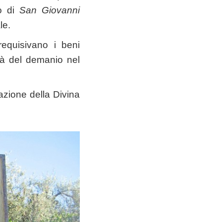
to di
San Giovanni
le.
requisivano i beni
età del demanio nel
azione della Divina