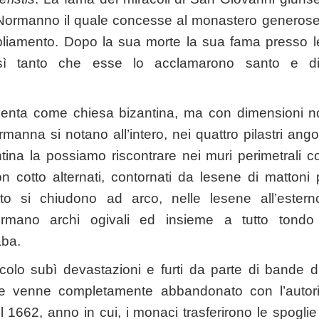
Normanno il quale concesse al monastero generose 
pliamento. Dopo la sua morte la sua fama presso le
ì tanto che esse lo acclamarono santo e d
esenta come chiesa bizantina, ma con dimensioni 
ormanna si notano all’intero, nei quattro pilastri ango
tina la possiamo riscontrare nei muri perimetrali cos
n cotto alternati, contornati da lesene di mattoni p
lto si chiudono ad arco, nelle lesene all’estern
formano archi ogivali ed insieme a tutto tondo a
aba.
colo subì devastazioni e furti da parte di bande d
e venne completamente abbandonato con l’autor
l 1662, anno in cui, i monaci trasferirono le spoglie