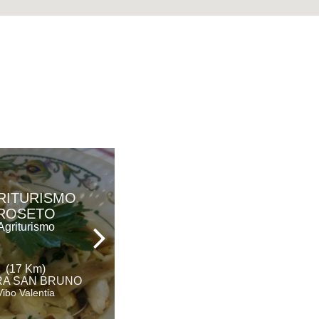
PARCO DEI
RITURISMO
PRINCIPI
ROSETO
Hotel Ristorante &
Agriturismo
Spa
(17 Km)
(23 Km)
A SAN BRUNO
ROCCELLA IONICA
Vibo Valentia
Reggio Calabria