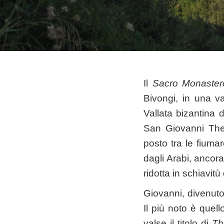
Il
Sacro Monastero
Bivongi, in una v
Vallata bizantina 
San Giovanni Ther
posto tra le fiuma
dagli Arabi, anco
ridotta in schiavit
Giovanni, divenut
Il più noto è quel
valse il titolo di
Th