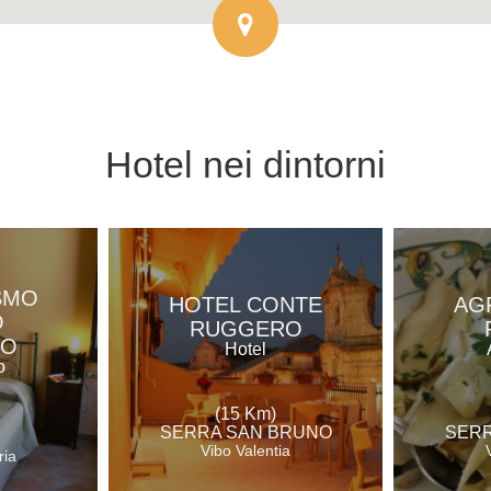
Hotel
nei dintorni
SMO
HOTEL CONTE
AG
O
RUGGERO
RO
Hotel
o
(15 Km)
SERRA SAN BRUNO
SERR
Vibo Valentia
ria