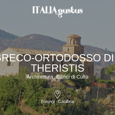
RECO-ORTODOSSO DI 
THERISTIS
Architettura, Edifici di Culto
Bivongi - Calabria