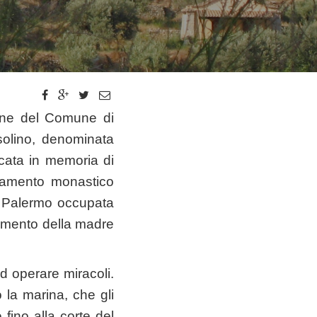
gne del Comune di
solino, denominata
icata in memoria di
diamento monastico
la Palermo occupata
imento della madre
 operare miracoli.
 la marina, che gli
fino alla corte del