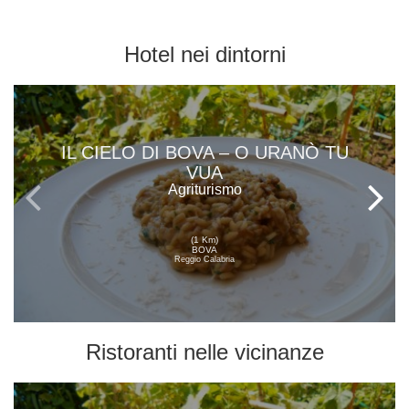
Hotel
nei dintorni
IL CIELO DI BOVA – O URANÒ TU
VUA
Agriturismo
(1 Km)
BOVA
Reggio Calabria
Ristoranti
nelle vicinanze