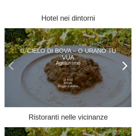
Hotel
nei dintorni
IL CIELO DI BOVA – O URANÒ TU
VUA
Agriturismo
(1 Km)
BOVA
Reggio Calabria
Ristoranti
nelle vicinanze