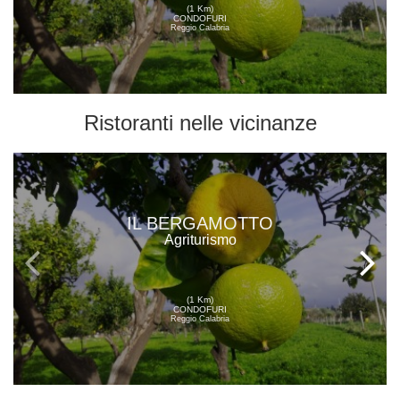
(1 Km)
CONDOFURI
Reggio Calabria
Ristoranti
nelle vicinanze
IL BERGAMOTTO
Agriturismo
(1 Km)
CONDOFURI
Reggio Calabria