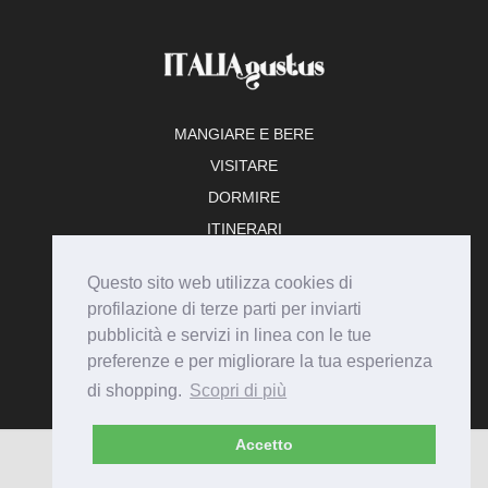
MANGIARE E BERE
VISITARE
DORMIRE
ITINERARI
TEMPO LIBERO
Questo sito web utilizza cookies di
ADERISCI
profilazione di terze parti per inviarti
pubblicità e servizi in linea con le tue
preferenze e per migliorare la tua esperienza
di shopping.
Scopri di più
Accetto
© Italiagustus 2026 - Tutti i diritti riservati.
Privacy
Cookie