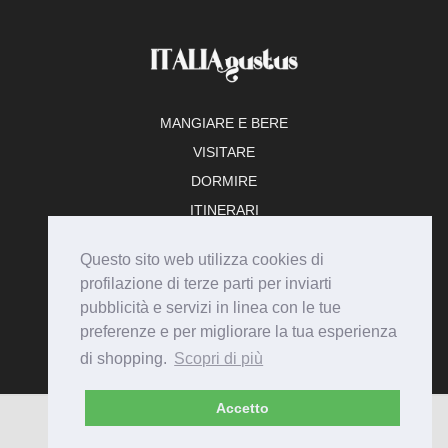
MANGIARE E BERE
VISITARE
DORMIRE
ITINERARI
TEMPO LIBERO
Questo sito web utilizza cookies di
ADERISCI
profilazione di terze parti per inviarti
pubblicità e servizi in linea con le tue
preferenze e per migliorare la tua esperienza
di shopping.
Scopri di più
Accetto
© Italiagustus 2026 - Tutti i diritti riservati.
Privacy
Cookie