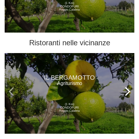
(1 Km)
CONDOFURI
Reggio Calabria
Ristoranti
nelle vicinanze
IL BERGAMOTTO
Agriturismo
(1 Km)
CONDOFURI
Reggio Calabria