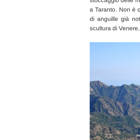
stoccaggio delle m
a Taranto. Non è q
di anguille già n
scultura di Venere