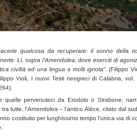
acerie qualcosa da recuperare: il sonno della no
inerte. Lì, sopra l’Amendolea, dove eserciti di agon
ica civiltà ed una lingua a molti ignota
”. (Filippo V
ppo Violi, I nuovi Testi neogreci di Calabria, vol. II
264).
e quelle pervenuteci da Erodoto o Strabone, nar
 tra tutte, l’Amendolea – l’antico Alèce, citato dal s
nno costituito per lunghissimo tempo l’unica via di 
e.