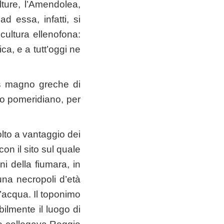
ture, l’Amendolea,
d essa, infatti, si
 cultura ellenofona:
ca, e a tutt’oggi ne
is magno greche di
no pomeridiano, per
olto a vantaggio dei
con il sito sul quale
ni della fiumara, in
una necropoli d’età
d’acqua. Il toponimo
lmente il luogo di