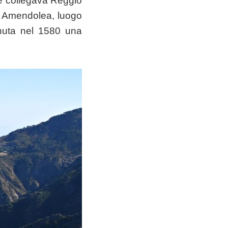
he collegava Reggio
ra Amendolea, luogo
enuta nel 1580 una