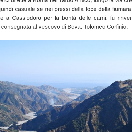
erci dirette a Roma nel Tardo Antico, lungo la via c
uindi casuale se nei pressi della foce della fiuma
ote a Cassiodoro per la bontà delle carni, fu rinv
, consegnata al vescovo di Bova, Tolomeo Corfinio.