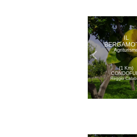
IL
BERGAMO
Agriturism
(1 Km)
CONDOFU
Reggio Calab