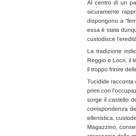
Al centro di un p
sicuramente rappre
dispongono a “ferro
essa è stata dunque
custodisce l’eredit
La tradizione ind
Reggio e Locri, il
il troppo frinire dell
Tucidide racconta d
primi con l’occupazi
sorge il castello d
corrispondenza del
ellenistica, custod
Magazzino, conser