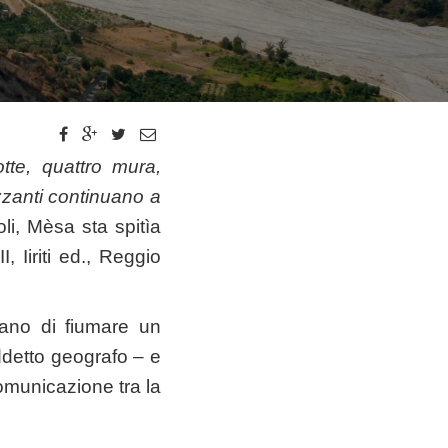
tte, quattro mura,
izzanti continuano a
ioli, Mèsa sta spitìa
, Iiriti ed., Reggio
rano di fiumare un
uddetto geografo – e
comunicazione tra la