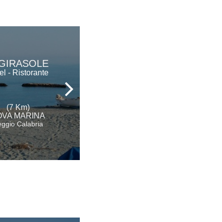
CLUB HOTEL
 GIRASOLE
KENNEDY
el - Ristorante
Hotel - Ristorante
(7 Km)
(9 Km)
OVA MARINA
ROCCELLA IONICA
ggio Calabria
Reggio Calabria