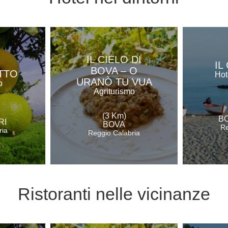
IL CIELO DI
IL
BOVA – O
TTO
Hot
URANÒ TU VUA
o
Agriturismo
(3 Km)
B
RI
BOVA
Re
ria
Reggio Calabria
Ristoranti
nelle vicinanze