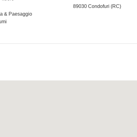
89030 Condofuri (RC)
ura & Paesaggio
iumi