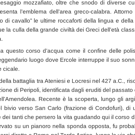
aesaggio mozzafiato, oltre che snodo di diverse cul
senta l’emblema dell’area greco-calabra. Attorno a
 di cavallo” le ultime roccaforti della lingua e della
 la culla della grande civiltà dei Greci dell’età classi
à.
ica questo corso d’acqua come il confine delle pol
 leggendario luogo dove Ercole interruppe il suo son
e cicale.
ella battaglia tra Ateniesi e Locresi nel 427 a.C., ris
one di Peripoli, identificata dagli eruditi del passato 
ell’Amendolea. Recente è la scoperta, lungo gli argi
 bivio verso San Carlo (frazione di Condofuri), di 
e dei tanti che persero la vita guadando qui il corso 
vato su un pianoro nella sponda opposta, fu probabi