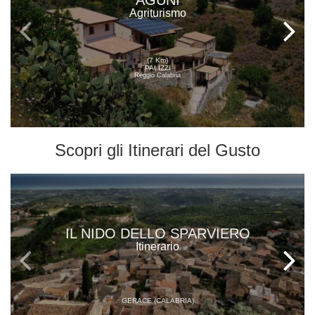
AGUNÌ
Agriturismo
(7 Km)
PALIZZI
Reggio Calabria
Scopri gli
Itinerari del Gusto
IL NIDO DELLO SPARVIERO
Itinerario
GERACE (CALABRIA)