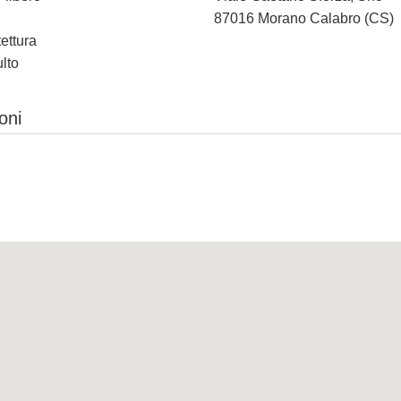
87016 Morano Calabro (CS)
tettura
ulto
oni