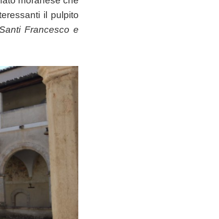
gianato moranese che
eressanti il pulpito
Santi Francesco e