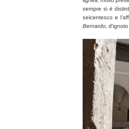
lignea, molto prese
sempre si è distint
seicentesco e l’af
Bernardo
, d'ignoto