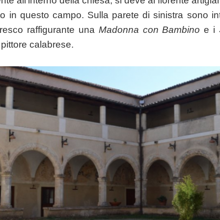
nte all’interno della chiesa, si deve al fiorente arti
o in questo campo. Sulla parete di sinistra sono int
fresco raffigurante una
Madonna con Bambino
e i
 pittore calabrese.