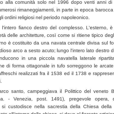
ato alla comunità solo nel 1996 dopo venti anni di 
umerosi rimaneggiamenti, in parte in epoca barocca
li ordini religiosi nel periodo napoleonico.
l'intero fianco destro del complesso. L'esterno,
à delle architetture, così come si ritiene tipico degli
rno è costituito da una navata centrale divisa sul f
ioso arco a sesto acuto; lungo l'intero lato destro d
ducono in una piccola navatella laterale ripartit
ne di forma ottagonale in tufo sorreggono le arcate
ffreschi realizzati fra il 1538 ed il 1738 e rappresen
.
l'arco santo, campeggiava il Polittico del veneto B
a. - Venezia, post. 1491), pregevole opera, 
i custodisce nella sacrestia della Chiesa della