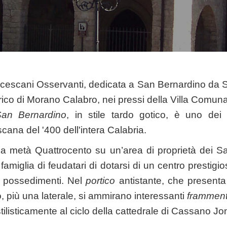
cescani Osservanti, dedicata a San Bernardino da S
orico di Morano Calabro, nei pressi della Villa Comuna
San Bernardino
, in stile tardo gotico, è uno dei 
scana del '400 dell'intera Calabria.
a metà Quattrocento su un’area di proprietà dei Sa
 famiglia di feudatari di dotarsi di un centro prestig
ri possedimenti. Nel
portico
antistante, che presenta 
o, più una laterale, si ammirano interessanti
frammenti
stilisticamente al ciclo della cattedrale di Cassano Jo