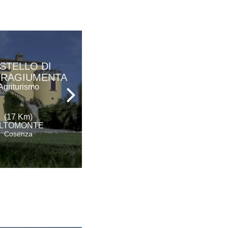
STELLO DI
AGRITURISMO
RRAGIUMENTA
SAN FELE
Agriturismo
Agriturismo
(17 Km)
(21 Km)
LTOMONTE
CERCHIARA DI CALABRIA
Cosenza
Cosenza