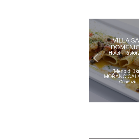
VILLA S
DOMENI
Hotel - Ristor
(Meno di 1k
MORANO CAL
Cosenza