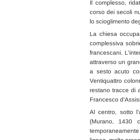
Il complesso, rid
corso dei secoli n
lo scioglimento deg
La chiesa occupa 
complessiva sobriet
francescani. L'inte
attraverso un grand
a sesto acuto con
Ventiquattro colon
restano tracce di a
Francesco d'Assisi
Al centro, sotto 
(Murano, 1430 c
temporaneamente s