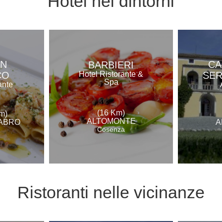
Hotel
nei dintorni
AN
CA
BARBIERI
CO
SE
Hotel Ristorante &
Spa
ante
(16 Km)
m)
ALTOMONTE
ABRO
A
Cosenza
Ristoranti
nelle vicinanze