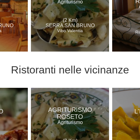
R
Agriturismo
(2 Km)
BRUNO
SERRA SAN BRUNO
a
Vibo Valentia
Re
Ristoranti
nelle vicinanze
AGRITURISMO
O
L
ROSETO
e
Agriturismo