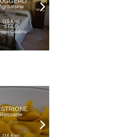
UGGERO
Hotel Ristorante &
Agriturismo
Spa
(19 Km)
(22 Km)
STILO
MAIERATO
ggio Calabria
Vibo Valentia
AGRITURISMO
'ISTRIONE
CASATO
Ristorante
RUGGERO
Agriturismo
(16 Km)