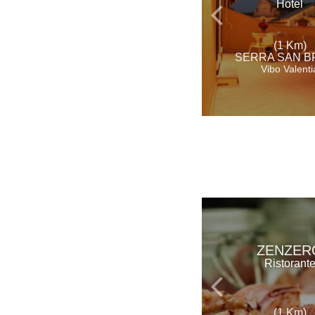
Hotel
(1 Km)
SERRA SAN 
Vibo Valenti
ZENZER
Ristorant
(1 Km)