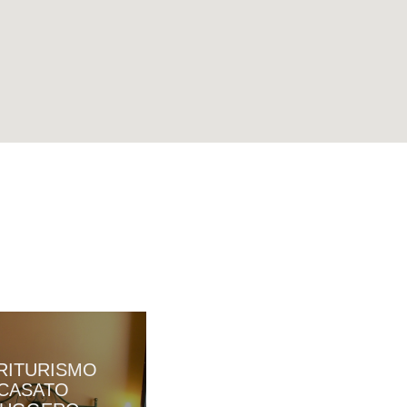
POPILIA
RITURISMO
COUNTRY
CASATO
RESORT