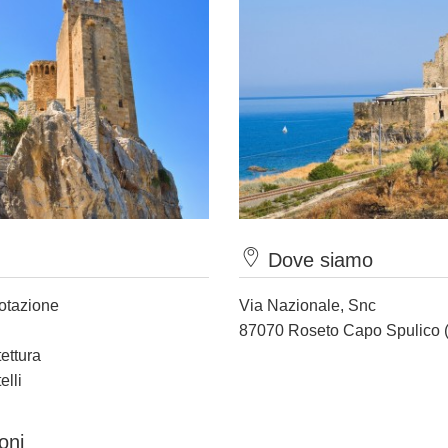
Dove siamo
notazione
Via Nazionale, Snc
87070 Roseto Capo Spulico 
tettura
elli
oni