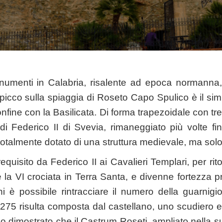
onumenti in Calabria, risalente ad epoca normanna,
 a picco sulla spiaggia di Roseto Capo Spulico è il sim
nfine con la Basilicata. Di forma trapezoidale con tre t
i Federico II di Svevia, rimaneggiato più volte fin
totalmente dotato di una struttura medievale, ma solo 
requisito da Federico II ai Cavalieri Templari, per rito
 la VI crociata in Terra Santa, e divenne fortezza pr
ini è possibile rintracciare il numero della guarnig
1275 risulta composta dal castellano, uno scudiero e
o dimostrato che il Castrum Roseti, ampliato nella s