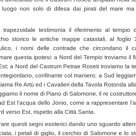
n luogo non solo di difesa dai pirati del mare ma
 trapezoidale testimonia il riferimento al tempi
io storico le antiche mappe catastali, al fogli
ico, i nomi delle contrade che circondano il ca
ermare questa ipotesi: a Nord del Tempio troviamo il
st; a Nord del Castrum Petrae Roseti troviamo la te
ntegiordano, confinante col maniero; a Sud leggiam
hiama Re Artù ed i Cavalieri della Tavola Rotonda all
ggiamo il nome di Piano di Salomone, il re costrutto
d Est l’acqua dello Jonio, come a rappresentare l’
verso Est, rispetto alla Città Santa.
rare questi segni esoterici dando uno sguardo attento
ciata, i petali di giglio, il cerchio di Salomone e lo