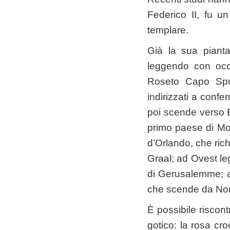
Federico II, fu u
templare.
Già la sua pianta
leggendo con occh
Roseto Capo Spul
indirizzati a conf
poi scende verso E
primo paese di Mo
d’Orlando, che ric
Graal; ad Ovest le
di Gerusalemme; a
che scende da Nord 
È possibile riscont
gotico: la rosa cro