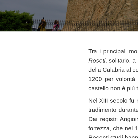
Tra i principali m
Roseti
, solitario,
della Calabria al co
1200 per volontà d
castello non è più 
Nel XIII secolo fu 
tradimento durante
Dai registri Angio
fortezza, che nel 
Recenti studi hann