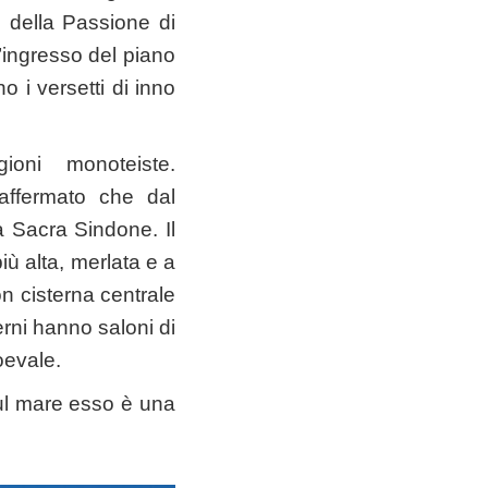
 della Passione di
l’ingresso del piano
o i versetti di inno
oni monoteiste.
 affermato che dal
la Sacra Sindone. Il
iù alta, merlata e a
on cisterna centrale
erni hanno saloni di
oevale.
sul mare esso è una