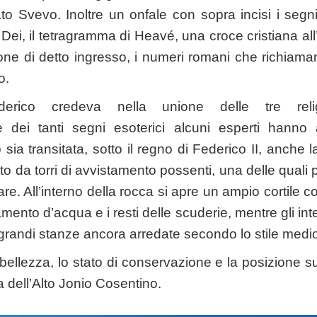
o Svevo. Inoltre un onfale con sopra incisi i segni
Dei, il tetragramma di Heavé, una croce cristiana al
ione di detto ingresso, i numeri romani che richiaman
o.
rico credeva nella unione delle tre religi
one dei tanti segni esoterici alcuni esperti hanno
ia transitata, sotto il regno di Federico II, anche 
to da torri di avvistamento possenti, una delle quali p
e. All’interno della rocca si apre un ampio cortile c
mento d’acqua e i resti delle scuderie, mentre gli int
randi stanze ancora arredate secondo lo stile medi
 bellezza, lo stato di conservazione e la posizione 
a dell’Alto Jonio Cosentino.