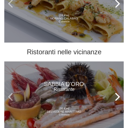
(28 Km)
MORANO CALABRO
Cosenza
Ristoranti
nelle vicinanze
SABBIA D'ORO
Ristorante
(30 Km)
BELVEDERE MARITTIMO
Cosenza