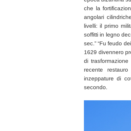
che la fortificazi
angolari cilindric
livelli: il primo m
soffitti in legno d
sec.” “Fu feudo d
1629 divennero pro
di trasformazione 
recente restauro
inzeppature di cot
secondo.