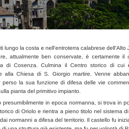
uiti lungo la costa e nell'entroterra calabrese dell'Alto
tture, attualmente ben conservate, è certamente il
cia di Cosenza. Culmina il Centro storico di cui 
e alla Chiesa di S. Giorgio martire. Venne abba
 perso la sua funzione di difesa delle vie commercia
ulla pianta del primitivo impianto.
uito presumibilmente in epoca normanna, si trova in 
torico di Oriolo e rientra a pieno titolo nel sistema di t
dai normanni a difesa del territorio. Il castello fu iniz
di una struttura già esistente, ma fu per volontà di 