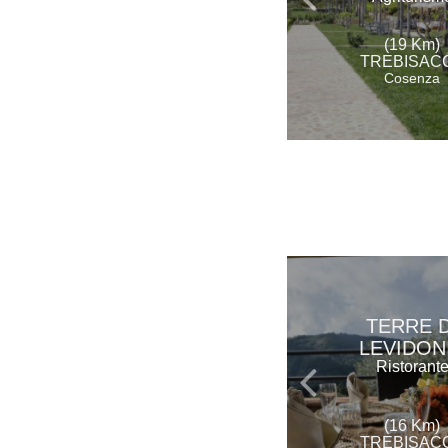
(19 Km)
TREBISAC
Cosenza
TERRE D
LEVIDON
Ristorant
(16 Km)
TREBISAC