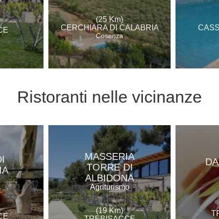
(25 Km)
CERCHIARA DI CALABRIA
CASS
CE
Cosenza
Ristoranti
nelle vicinanze
MASSERIA
I
DA
TORRE DI
IA
ALBIDONA
e
Agriturismo
(19 Km)
T
CE
TREBISACCE