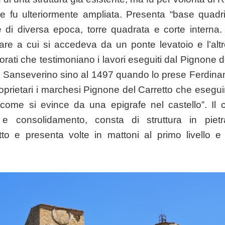
one fu ulteriormente ampliata. Presenta “base quadril
he di diversa epoca, torre quadrata e corte interna.
ilitare a cui si accedeva da un ponte levatoio e l’al
ecorati che testimoniano i lavori eseguiti dal Pignone d
ei Sanseverino sino al 1497 quando lo prese Ferdina
prietari i marchesi Pignone del Carretto che eseguir
come si evince da una epigrafe nel castello”. Il c
 e consolidamento, consta di struttura in pie
to e presenta volte in mattoni al primo livello e s