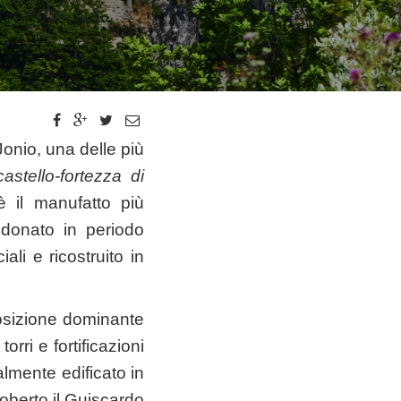
 Jonio, una delle più
castello-fortezza di
è il manufatto più
ndonato in periodo
li e ricostruito in
posizione dominante
orri e fortificazioni
ialmente edificato in
Roberto il Guiscardo