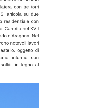
atera con tre torri
 Si articola su due
tro residenziale con
el Carretto nel XVII
ndo d’Aragona. Nel
ono notevoli lavori
astello, oggetto di
trame informe con
offitti in legno al