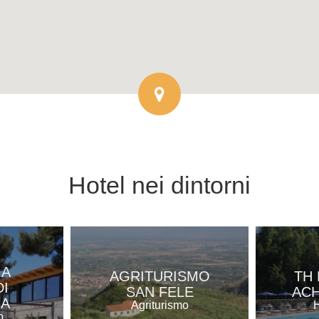
Hotel
nei dintorni
IA
AGRITURISMO
TH 
I
SAN FELE
ACH
NA
Agriturismo
H
o