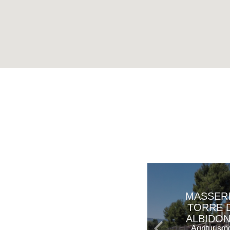
MASSER
TORRE D
ALBIDO
Agriturism