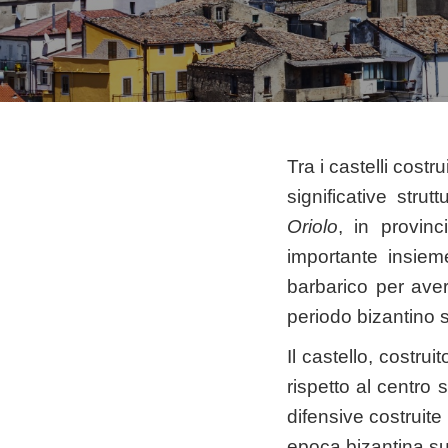
Tra i castelli costr
significative stru
Oriolo
, in provin
importante insiem
barbarico per aver
periodo bizantino s
Il castello, costr
rispetto al centro s
difensive costruite 
epoca bizantina su 