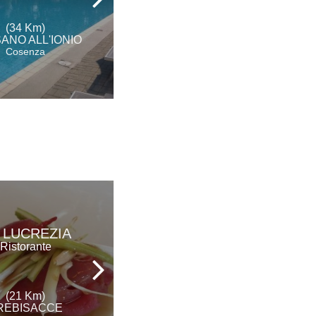
(34 Km)
(35 Km)
ANO ALL'IONIO
MORANO CALABRO
Cosenza
Cosenza
AGRITURISMO
 LUCREZIA
SAN FELE
Ristorante
Agriturismo
(21 Km)
(25 Km)
REBISACCE
CERCHIARA DI CALABRIA