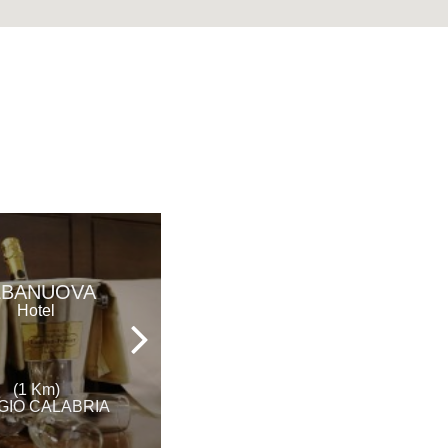
REGENT
LBANUOVA
BEACH
Hotel
HOTEL&APARTMENTS
Hotel
(1 Km)
(9 Km)
GIO CALABRIA
REGGIO CALABRIA