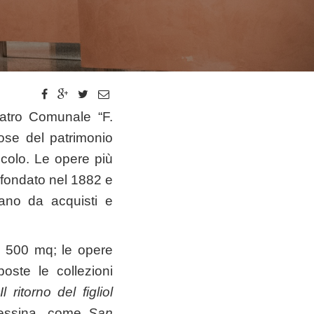
Teatro Comunale “F.
ose del patrimonio
ecolo. Le opere più
 fondato nel 1882 e
ano da acquisti e
i 500 mq; le opere
oste le collezioni
e
Il ritorno del figliol
 Messina, come
San