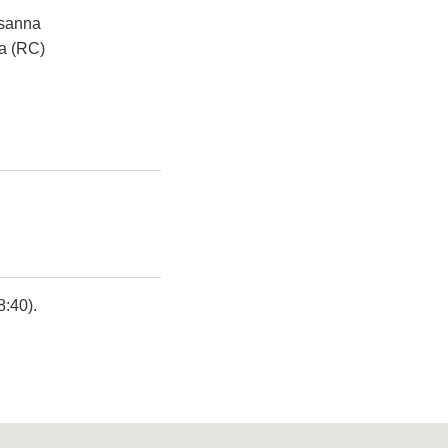
osanna
a (RC)
8:40).