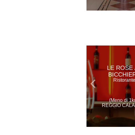
LE ROSE 
BICCHIE
Ristorant
(Meno di 1k
REGGIO CALA