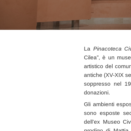
La
Pinacoteca Ci
Cilea”, è un muse
artistico del comu
antiche (XV-XIX se
soppresso nel 19
donazioni.
Gli ambienti espo
sono esposte seco
dell’ex Museo Civ
prodigo
di Mattia 