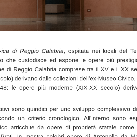
vica di Reggio Calabria
, ospitata nei locali del 
o che custodisce ed espone le opere più prestigi
ne di Reggio Calabria comprese tra il XV e il XX s
colo) derivano dalle collezioni dell’ex-Museo Civico,
48; le opere più moderne (XIX-XX secolo) deriv
sitivi sono quindici per uno sviluppo complessivo d
ndo un criterio cronologico. All’interno sono esp
ico arricchite da opere di proprietà statale com
Preti. In mostra celebri opere di Antonello da