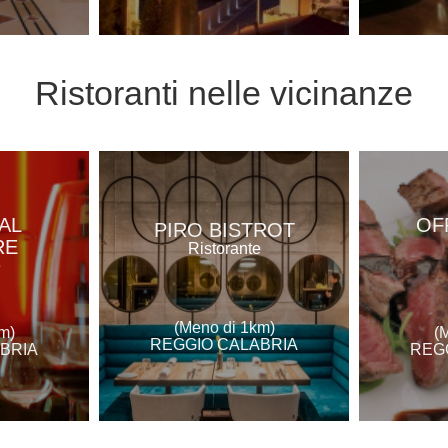
Ristoranti
nelle vicinanze
AL
OF
PIRO BISTROT
RE
Ristorante
e
(Meno di 1km)
m)
(
REGGIO CALABRIA
BRIA
REG