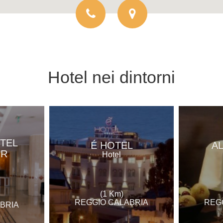
Hotel
nei dintorni
TEL
É HOTEL
A
OR
Hotel
(1 Km)
REGGIO CALABRIA
REG
BRIA