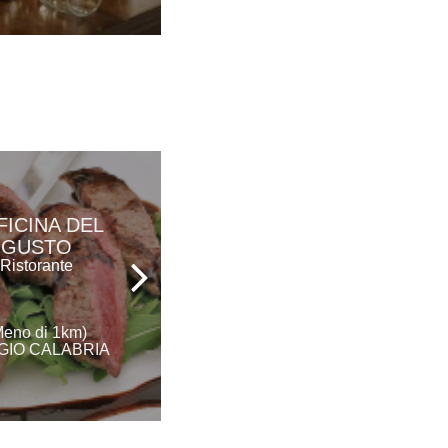
FICINA DEL
L'A GOURMET
GUSTO
Ristorante
Ristorante
(1 Km)
Meno di 1km)
REGGIO CALABRIA
GIO CALABRIA