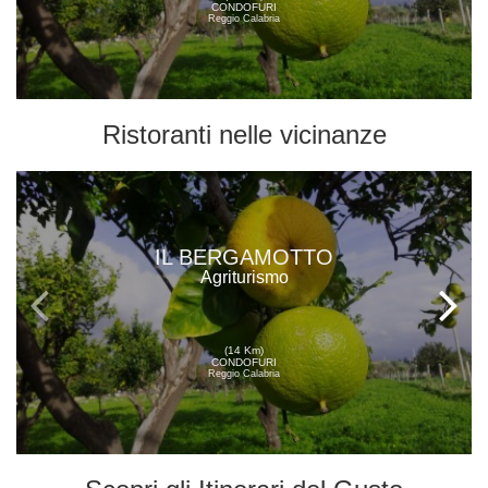
CONDOFURI
Reggio Calabria
Ristoranti
nelle vicinanze
IL BERGAMOTTO
Agriturismo
(14 Km)
CONDOFURI
Reggio Calabria