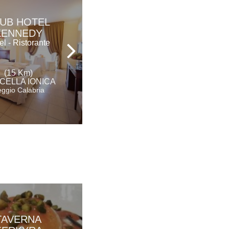
UB HOTEL
IL GIRASOLE
KENNEDY
Hotel - Ristorante
el - Ristorante
(21 Km)
(15 Km)
BOVA MARINA
CELLA IONICA
Reggio Calabria
ggio Calabria
TAVERNA
AGUNÌ