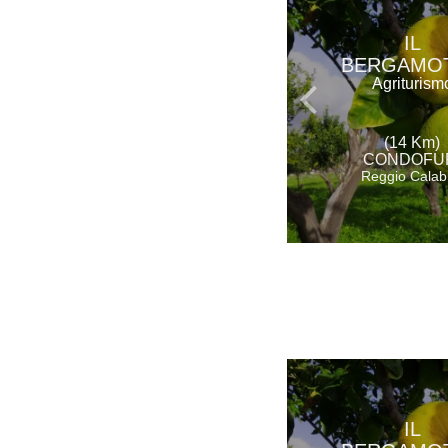
IL
BERGAMO
Agriturism
(14 Km)
CONDOFU
Reggio Calab
IL