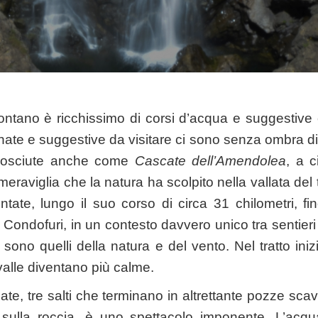
omontano è ricchissimo di corsi d’acqua e suggestive 
ate e suggestive da visitare ci sono senza ombra d
nosciute anche come
Cascate dell’Amendolea
, a c
eraviglia che la natura ha scolpito nella vallata de
tate, lungo il suo corso di circa 31 chilometri, fi
i Condofuri, in un contesto davvero unico tra sentieri 
i sono quelli della natura e del vento. Nel tratto in
valle diventano più calme.
ate, tre salti che terminano in altrettante pozze sca
a sulla roccia, è uno spettacolo imponente. L’acqu