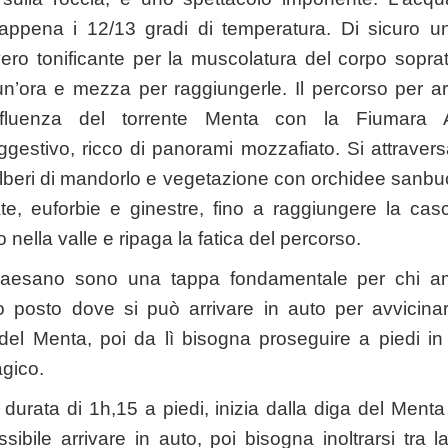
appena i 12/13 gradi di temperatura. Di sicuro 
ero tonificante per la muscolatura del corpo soprat
n’ora e mezza per raggiungerle. Il percorso per ar
nfluenza del torrente Menta con la Fiumara
gestivo, ricco di panorami mozzafiato. Si attraversa
lberi di mandorlo e vegetazione con orchidee sanbuci
ate, euforbie e ginestre, fino a raggiungere la ca
 nella valle e ripaga la fatica del percorso.
aesano sono una tappa fondamentale per chi ama
o posto dove si può arrivare in auto per avvicina
del Menta, poi da lì bisogna proseguire a piedi in
gico.
durata di 1h,15 a piedi, inizia dalla diga del Menta
ossibile arrivare in auto, poi bisogna inoltrarsi tra 