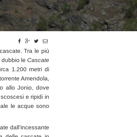
cascate. Tra le più
i dubbio le
Cascate
irca 1.200 metri di
l torrente Amendola,
no allo Jonio, dove
scoscesi e ripidi in
iziale le acque sono
vate dall’incessante
a delle cascate in