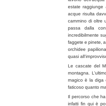
estate raggiunge 
acque risulta davv
cammino di oltre u
passa dalla co
incredibilmente sug
faggete e pinete, a
orchidee papilion
quasi all’improvviso
Le cascate del M
montagna. L’ultim
magico è la diga 
faticoso quanto ma
Il percorso che ha 
infatti fin qui è p