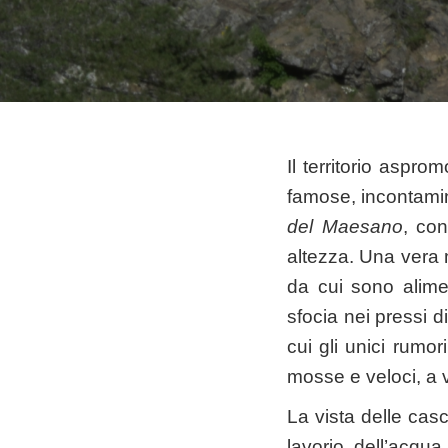
Il territorio aspr
famose, incontamin
del Maesano
, co
altezza. Una vera m
da cui sono alimen
sfocia nei pressi d
cui gli unici rumor
mosse e veloci, a 
La vista delle casc
lavorio dell’acqu