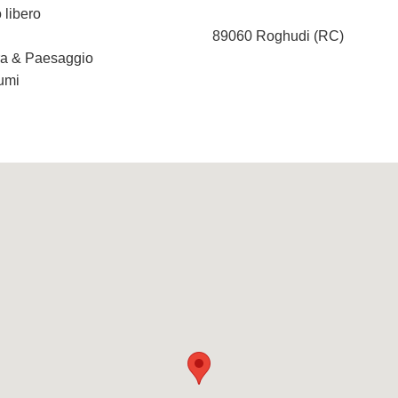
 libero
89060 Roghudi (RC)
ura & Paesaggio
iumi