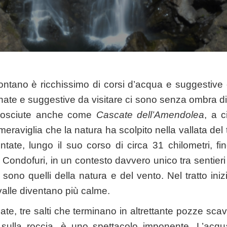
omontano è ricchissimo di corsi d’acqua e suggestive 
ate e suggestive da visitare ci sono senza ombra d
nosciute anche come
Cascate dell’Amendolea
, a c
eraviglia che la natura ha scolpito nella vallata de
tate, lungo il suo corso di circa 31 chilometri, fi
i Condofuri, in un contesto davvero unico tra sentieri 
i sono quelli della natura e del vento. Nel tratto in
valle diventano più calme.
ate, tre salti che terminano in altrettante pozze sca
a sulla roccia, è uno spettacolo imponente. L’acqu