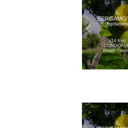
IL
BERGAMO
Agriturism
(14 Km)
CONDOFU
Reggio Calab
IL