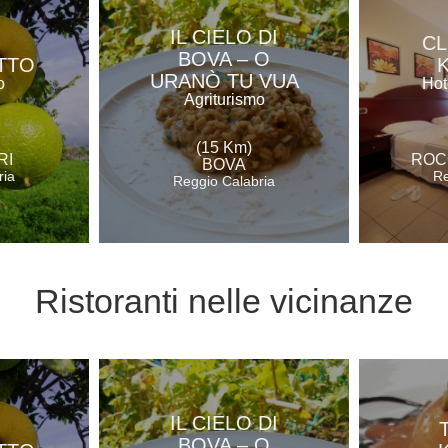
IL CIELO DI
CL
BOVA – O
TTO
URANÒ TU VUA
o
Hot
Agriturismo
(15 Km)
RI
ROC
BOVA
ria
Re
Reggio Calabria
Ristoranti
nelle vicinanze
IL CIELO DI
BOVA – O