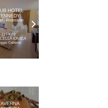
UB HOTEL
IL GIRASOLE
KENNEDY
Hotel - Ristorante
el - Ristorante
(21 Km)
(15 Km)
BOVA MARINA
CELLA IONICA
Reggio Calabria
ggio Calabria
TAVERNA
AGUNÌ