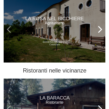
LA ROSA NEL BICCHIERE
Agriturismo
(2 Km)
SOVERIA MANNELLI
Catanzaro
Ristoranti
nelle vicinanze
LA BARACCA
Ristorante